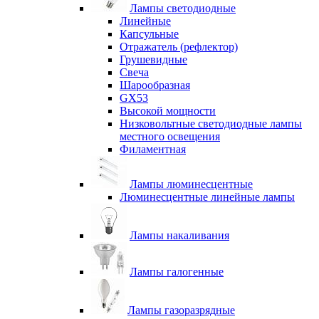
Лампы светодиодные
Линейные
Капсульные
Отражатель (рефлектор)
Грушевидные
Свеча
Шарообразная
GX53
Высокой мощности
Низковольтные светодиодные лампы
местного освещения
Филаментная
Лампы люминесцентные
Люминесцентные линейные лампы
Лампы накаливания
Лампы галогенные
Лампы газоразрядные