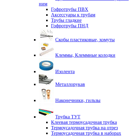
ним
Гофротрубы ПВХ
Аксессуары к трубам
Трубы гладкие
Гофротрубы ПНД
Скобы пластиковые, хомуты
Клеммы, Клеммные колодки
Изолента
Металлорукав
Наконечники, гильзы
Трубка ТУТ
Клеевая термоусадочная трубка
Термоусадочная трубка на отрез
Термоусадочная трубка в наборах