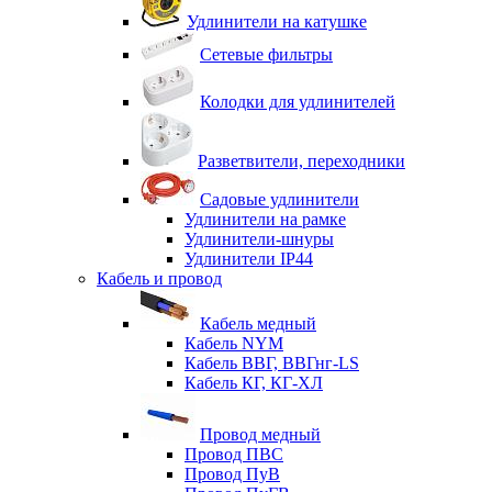
Удлинители на катушке
Сетевые фильтры
Колодки для удлинителей
Разветвители, переходники
Садовые удлинители
Удлинители на рамке
Удлинители-шнуры
Удлинители IP44
Кабель и провод
Кабель медный
Кабель NYM
Кабель ВВГ, ВВГнг-LS
Кабель КГ, КГ-ХЛ
Провод медный
Провод ПВС
Провод ПуВ