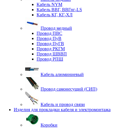
Кабель NYM
Кабель ВВГ, ВВГнг-LS
Кабель КГ, КГ-ХЛ
Провод медный
Провод ПВС
Провод ПуВ
Провод ПуГВ
Провод РКГМ
Провод ШВВП
Провод РПШ
Кабель алюминиевый
Провод самонесущий (СИП)
Кабель и провод связи
Изделия для прокладки кабеля и электромонтажа
Коробки