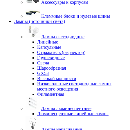
Аксессуары к корпусам
Клеммные блоки и нулевые шины
Лампы (источники света)
Лампы светодиодные
Линейные
Капсульные
Отражатель (рефлектор)
Грушевидные
Свеча
Шарообразная
GX53
Высокой мощности
Низковольтные светодиодные лампы
местного освещения
Филаментная
Лампы люминесцентные
Люминесцентные линейные лампы
Лампы накаливания