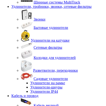
Шинные системы MultiTrack
Удлинители, тройники, звонки, сетевые фильтры
Звонки
Бытовые удлинители
Удлинители на катушке
Сетевые фильтры
Колодки для удлинителей
Разветвители, переходники
Садовые удлинители
Удлинители на рамке
Удлинители-шнуры
Удлинители IP44
Кабель и провод
Кабель медный