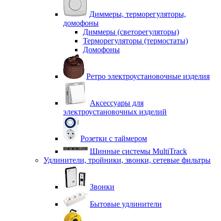
Диммеры, терморегуляторы,
домофоны
Диммеры (светорегуляторы)
Терморегуляторы (термостаты)
Домофоны
Ретро электроустановочные изделия
Аксессуары для
электроустановочных изделий
Розетки с таймером
Шинные системы MultiTrack
Удлинители, тройники, звонки, сетевые фильтры
Звонки
Бытовые удлинители