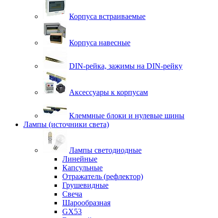
Корпуса встраиваемые
Корпуса навесные
DIN-рейка, зажимы на DIN-рейку
Аксессуары к корпусам
Клеммные блоки и нулевые шины
Лампы (источники света)
Лампы светодиодные
Линейные
Капсульные
Отражатель (рефлектор)
Грушевидные
Свеча
Шарообразная
GX53