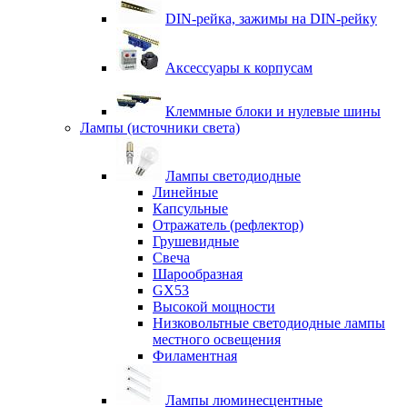
DIN-рейка, зажимы на DIN-рейку
Аксессуары к корпусам
Клеммные блоки и нулевые шины
Лампы (источники света)
Лампы светодиодные
Линейные
Капсульные
Отражатель (рефлектор)
Грушевидные
Свеча
Шарообразная
GX53
Высокой мощности
Низковольтные светодиодные лампы
местного освещения
Филаментная
Лампы люминесцентные