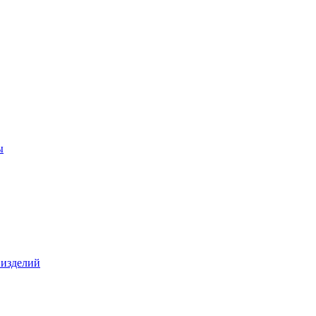
ы
 изделий