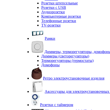
Розетки штепсельные
Розетки с USB
Аудиорозетки
Компьютерные розетки
Телефонные розетки
TV-розетки
Рамки
Диммеры, терморегуляторы, домофон
Диммеры (светорегуляторы)
Терморегуляторы (термостаты)
Домофоны
Ретро электроустановочные изделия
Аксессуары для электроустановочных
Розетки с таймером