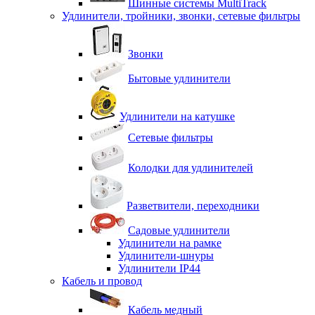
Шинные системы MultiTrack
Удлинители, тройники, звонки, сетевые фильтры
Звонки
Бытовые удлинители
Удлинители на катушке
Сетевые фильтры
Колодки для удлинителей
Разветвители, переходники
Садовые удлинители
Удлинители на рамке
Удлинители-шнуры
Удлинители IP44
Кабель и провод
Кабель медный