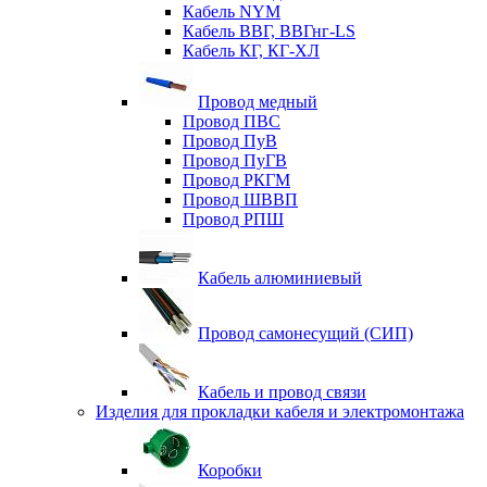
Кабель NYM
Кабель ВВГ, ВВГнг-LS
Кабель КГ, КГ-ХЛ
Провод медный
Провод ПВС
Провод ПуВ
Провод ПуГВ
Провод РКГМ
Провод ШВВП
Провод РПШ
Кабель алюминиевый
Провод самонесущий (СИП)
Кабель и провод связи
Изделия для прокладки кабеля и электромонтажа
Коробки