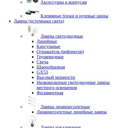
Аксессуары к корпусам
Клеммные блоки и нулевые шины
Лампы (источники света)
Лампы светодиодные
Линейные
Капсульные
Отражатель (рефлектор)
Грушевидные
Свеча
Шарообразная
GX53
Высокой мощности
Низковольтные светодиодные лампы
местного освещения
Филаментная
Лампы люминесцентные
Люминесцентные линейные лампы
Лампы накаливания