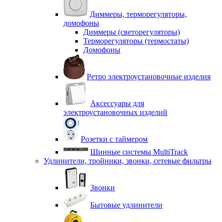
Диммеры, терморегуляторы,
домофоны
Диммеры (светорегуляторы)
Терморегуляторы (термостаты)
Домофоны
Ретро электроустановочные изделия
Аксессуары для
электроустановочных изделий
Розетки с таймером
Шинные системы MultiTrack
Удлинители, тройники, звонки, сетевые фильтры
Звонки
Бытовые удлинители