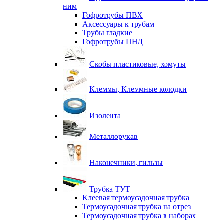
ним
Гофротрубы ПВХ
Аксессуары к трубам
Трубы гладкие
Гофротрубы ПНД
Скобы пластиковые, хомуты
Клеммы, Клеммные колодки
Изолента
Металлорукав
Наконечники, гильзы
Трубка ТУТ
Клеевая термоусадочная трубка
Термоусадочная трубка на отрез
Термоусадочная трубка в наборах