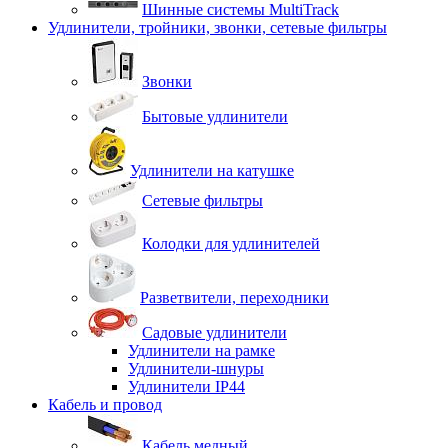
Шинные системы MultiTrack
Удлинители, тройники, звонки, сетевые фильтры
Звонки
Бытовые удлинители
Удлинители на катушке
Сетевые фильтры
Колодки для удлинителей
Разветвители, переходники
Садовые удлинители
Удлинители на рамке
Удлинители-шнуры
Удлинители IP44
Кабель и провод
Кабель медный