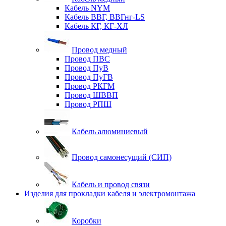
Кабель NYM
Кабель ВВГ, ВВГнг-LS
Кабель КГ, КГ-ХЛ
Провод медный
Провод ПВС
Провод ПуВ
Провод ПуГВ
Провод РКГМ
Провод ШВВП
Провод РПШ
Кабель алюминиевый
Провод самонесущий (СИП)
Кабель и провод связи
Изделия для прокладки кабеля и электромонтажа
Коробки