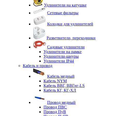
Удлинители на катушке
Сетевые фильтры
Колодки для удлинителей
Разветвители, переходники
Садовые удлинители
Удлинители на рамке
Удлинители-шнуры
Удлинители IP44
Кабель и провод
Кабель медный
Кабель NYM
Кабель ВВГ, ВВГнг-LS
Кабель КГ, КГ-ХЛ
Провод медный
Провод ПВС
Провод ПуВ