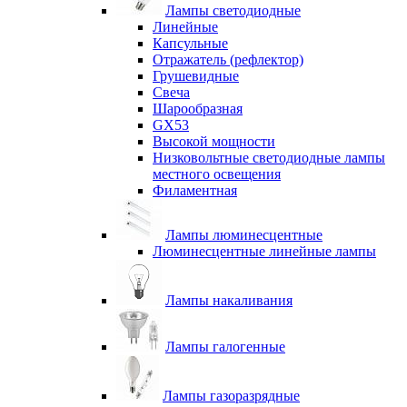
Лампы светодиодные
Линейные
Капсульные
Отражатель (рефлектор)
Грушевидные
Свеча
Шарообразная
GX53
Высокой мощности
Низковольтные светодиодные лампы
местного освещения
Филаментная
Лампы люминесцентные
Люминесцентные линейные лампы
Лампы накаливания
Лампы галогенные
Лампы газоразрядные