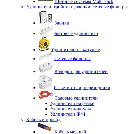
Шинные системы MultiTrack
Удлинители, тройники, звонки, сетевые фильтры
Звонки
Бытовые удлинители
Удлинители на катушке
Сетевые фильтры
Колодки для удлинителей
Разветвители, переходники
Садовые удлинители
Удлинители на рамке
Удлинители-шнуры
Удлинители IP44
Кабель и провод
Кабель медный