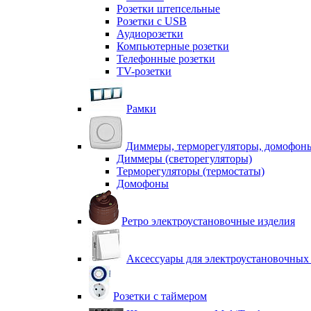
Розетки штепсельные
Розетки с USB
Аудиорозетки
Компьютерные розетки
Телефонные розетки
TV-розетки
Рамки
Диммеры, терморегуляторы, домофон
Диммеры (светорегуляторы)
Терморегуляторы (термостаты)
Домофоны
Ретро электроустановочные изделия
Аксессуары для электроустановочных
Розетки с таймером