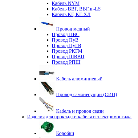
Кабель NYM
Кабель ВВГ, ВВГнг-LS
Кабель КГ, КГ-ХЛ
Провод медный
Провод ПВС
Провод ПуВ
Провод ПуГВ
Провод РКГМ
Провод ШВВП
Провод РПШ
Кабель алюминиевый
Провод самонесущий (СИП)
Кабель и провод связи
Изделия для прокладки кабеля и электромонтажа
Коробки