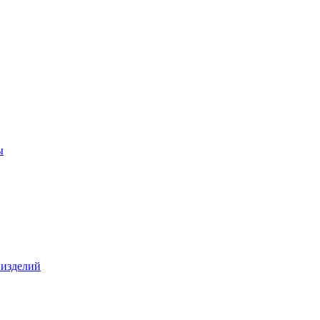
ы
 изделий