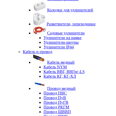
Колодки для удлинителей
Разветвители, переходники
Садовые удлинители
Удлинители на рамке
Удлинители-шнуры
Удлинители IP44
Кабель и провод
Кабель медный
Кабель NYM
Кабель ВВГ, ВВГнг-LS
Кабель КГ, КГ-ХЛ
Провод медный
Провод ПВС
Провод ПуВ
Провод ПуГВ
Провод РКГМ
Провод ШВВП