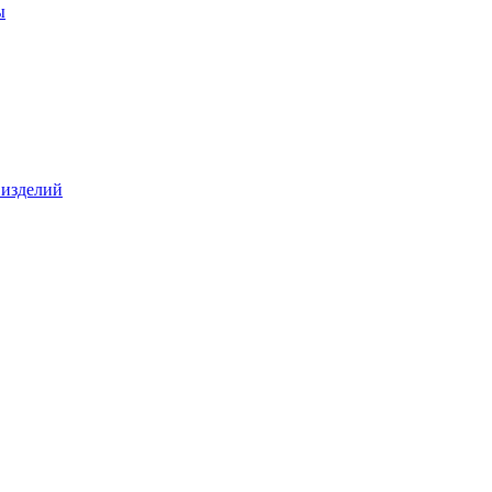
ы
 изделий