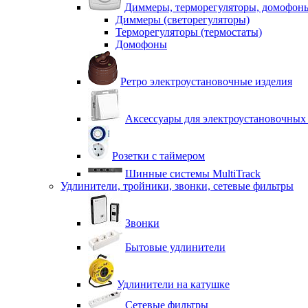
Диммеры, терморегуляторы, домофон
Диммеры (светорегуляторы)
Терморегуляторы (термостаты)
Домофоны
Ретро электроустановочные изделия
Аксессуары для электроустановочных
Розетки с таймером
Шинные системы MultiTrack
Удлинители, тройники, звонки, сетевые фильтры
Звонки
Бытовые удлинители
Удлинители на катушке
Сетевые фильтры