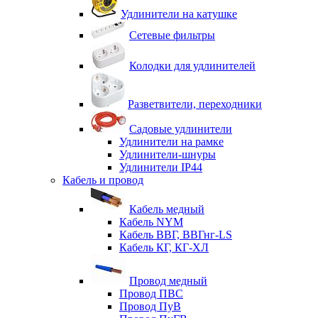
Удлинители на катушке
Сетевые фильтры
Колодки для удлинителей
Разветвители, переходники
Садовые удлинители
Удлинители на рамке
Удлинители-шнуры
Удлинители IP44
Кабель и провод
Кабель медный
Кабель NYM
Кабель ВВГ, ВВГнг-LS
Кабель КГ, КГ-ХЛ
Провод медный
Провод ПВС
Провод ПуВ