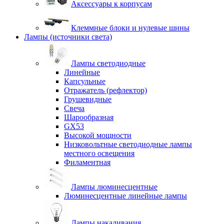
Аксессуары к корпусам
Клеммные блоки и нулевые шины
Лампы (источники света)
Лампы светодиодные
Линейные
Капсульные
Отражатель (рефлектор)
Грушевидные
Свеча
Шарообразная
GX53
Высокой мощности
Низковольтные светодиодные лампы
местного освещения
Филаментная
Лампы люминесцентные
Люминесцентные линейные лампы
Лампы накаливания