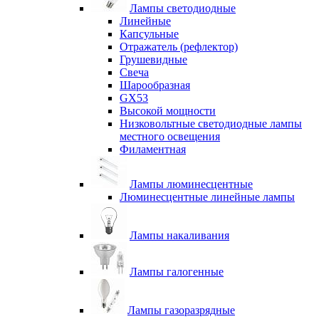
Лампы светодиодные
Линейные
Капсульные
Отражатель (рефлектор)
Грушевидные
Свеча
Шарообразная
GX53
Высокой мощности
Низковольтные светодиодные лампы
местного освещения
Филаментная
Лампы люминесцентные
Люминесцентные линейные лампы
Лампы накаливания
Лампы галогенные
Лампы газоразрядные