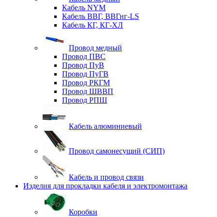
Кабель NYM
Кабель ВВГ, ВВГнг-LS
Кабель КГ, КГ-ХЛ
Провод медный
Провод ПВС
Провод ПуВ
Провод ПуГВ
Провод РКГМ
Провод ШВВП
Провод РПШ
Кабель алюминиевый
Провод самонесущий (СИП)
Кабель и провод связи
Изделия для прокладки кабеля и электромонтажа
Коробки