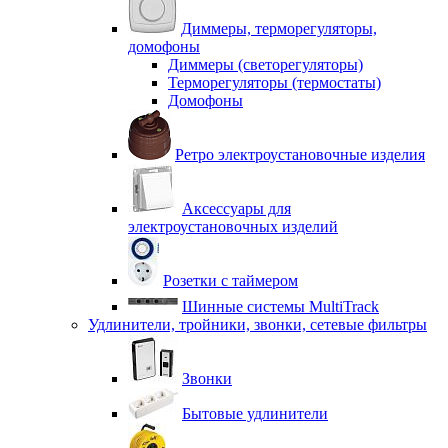
Диммеры, терморегуляторы,
домофоны
Диммеры (светорегуляторы)
Терморегуляторы (термостаты)
Домофоны
Ретро электроустановочные изделия
Аксессуары для
электроустановочных изделий
Розетки с таймером
Шинные системы MultiTrack
Удлинители, тройники, звонки, сетевые фильтры
Звонки
Бытовые удлинители