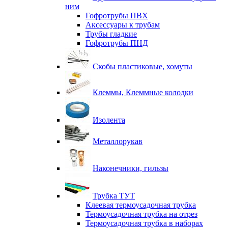
ним
Гофротрубы ПВХ
Аксессуары к трубам
Трубы гладкие
Гофротрубы ПНД
Скобы пластиковые, хомуты
Клеммы, Клеммные колодки
Изолента
Металлорукав
Наконечники, гильзы
Трубка ТУТ
Клеевая термоусадочная трубка
Термоусадочная трубка на отрез
Термоусадочная трубка в наборах