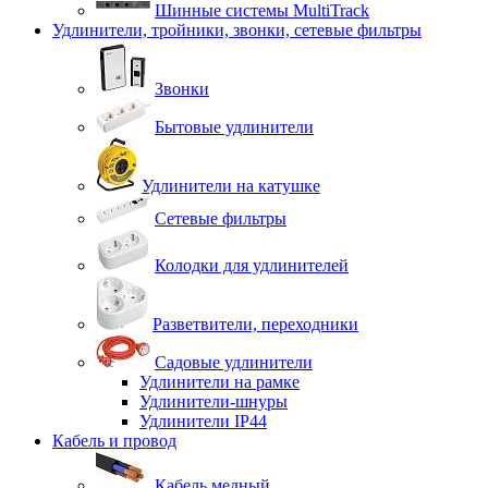
Шинные системы MultiTrack
Удлинители, тройники, звонки, сетевые фильтры
Звонки
Бытовые удлинители
Удлинители на катушке
Сетевые фильтры
Колодки для удлинителей
Разветвители, переходники
Садовые удлинители
Удлинители на рамке
Удлинители-шнуры
Удлинители IP44
Кабель и провод
Кабель медный