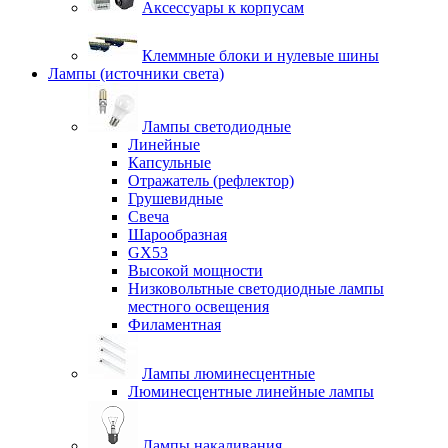
Аксессуары к корпусам
Клеммные блоки и нулевые шины
Лампы (источники света)
Лампы светодиодные
Линейные
Капсульные
Отражатель (рефлектор)
Грушевидные
Свеча
Шарообразная
GX53
Высокой мощности
Низковольтные светодиодные лампы
местного освещения
Филаментная
Лампы люминесцентные
Люминесцентные линейные лампы
Лампы накаливания