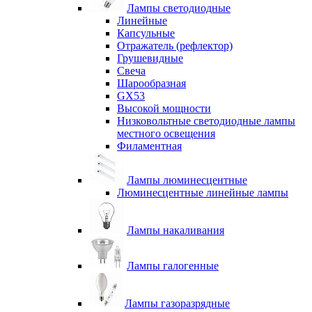
Лампы светодиодные
Линейные
Капсульные
Отражатель (рефлектор)
Грушевидные
Свеча
Шарообразная
GX53
Высокой мощности
Низковольтные светодиодные лампы
местного освещения
Филаментная
Лампы люминесцентные
Люминесцентные линейные лампы
Лампы накаливания
Лампы галогенные
Лампы газоразрядные