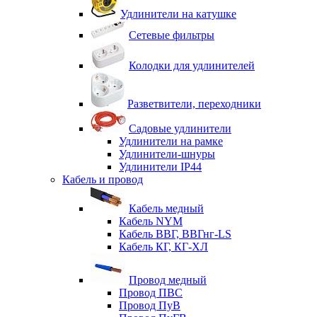
Удлинители на катушке
Сетевые фильтры
Колодки для удлинителей
Разветвители, переходники
Садовые удлинители
Удлинители на рамке
Удлинители-шнуры
Удлинители IP44
Кабель и провод
Кабель медный
Кабель NYM
Кабель ВВГ, ВВГнг-LS
Кабель КГ, КГ-ХЛ
Провод медный
Провод ПВС
Провод ПуВ