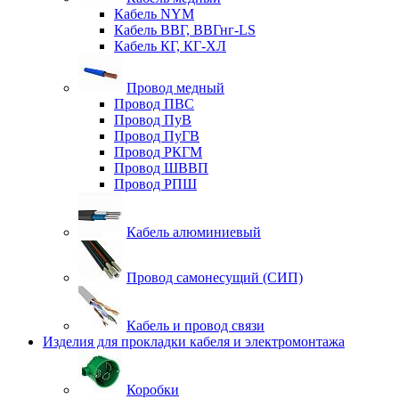
Кабель NYM
Кабель ВВГ, ВВГнг-LS
Кабель КГ, КГ-ХЛ
Провод медный
Провод ПВС
Провод ПуВ
Провод ПуГВ
Провод РКГМ
Провод ШВВП
Провод РПШ
Кабель алюминиевый
Провод самонесущий (СИП)
Кабель и провод связи
Изделия для прокладки кабеля и электромонтажа
Коробки