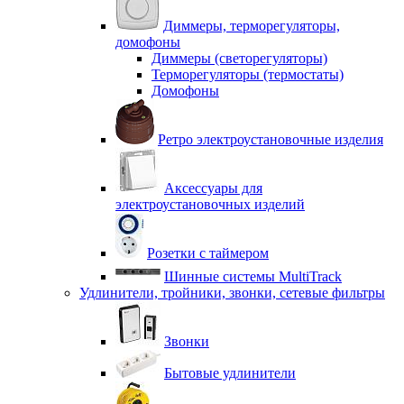
Диммеры, терморегуляторы,
домофоны
Диммеры (светорегуляторы)
Терморегуляторы (термостаты)
Домофоны
Ретро электроустановочные изделия
Аксессуары для
электроустановочных изделий
Розетки с таймером
Шинные системы MultiTrack
Удлинители, тройники, звонки, сетевые фильтры
Звонки
Бытовые удлинители