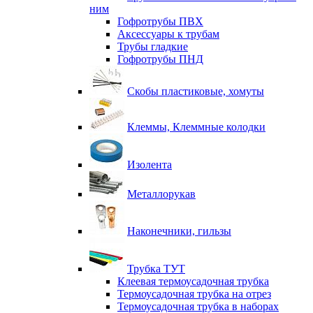
ним
Гофротрубы ПВХ
Аксессуары к трубам
Трубы гладкие
Гофротрубы ПНД
Скобы пластиковые, хомуты
Клеммы, Клеммные колодки
Изолента
Металлорукав
Наконечники, гильзы
Трубка ТУТ
Клеевая термоусадочная трубка
Термоусадочная трубка на отрез
Термоусадочная трубка в наборах