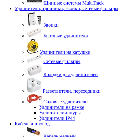
Шинные системы MultiTrack
Удлинители, тройники, звонки, сетевые фильтры
Звонки
Бытовые удлинители
Удлинители на катушке
Сетевые фильтры
Колодки для удлинителей
Разветвители, переходники
Садовые удлинители
Удлинители на рамке
Удлинители-шнуры
Удлинители IP44
Кабель и провод
Кабель медный