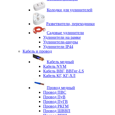
Колодки для удлинителей
Разветвители, переходники
Садовые удлинители
Удлинители на рамке
Удлинители-шнуры
Удлинители IP44
Кабель и провод
Кабель медный
Кабель NYM
Кабель ВВГ, ВВГнг-LS
Кабель КГ, КГ-ХЛ
Провод медный
Провод ПВС
Провод ПуВ
Провод ПуГВ
Провод РКГМ
Провод ШВВП