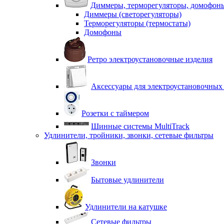
Диммеры, терморегуляторы, домофон
Диммеры (светорегуляторы)
Терморегуляторы (термостаты)
Домофоны
Ретро электроустановочные изделия
Аксессуары для электроустановочных
Розетки с таймером
Шинные системы MultiTrack
Удлинители, тройники, звонки, сетевые фильтры
Звонки
Бытовые удлинители
Удлинители на катушке
Сетевые фильтры