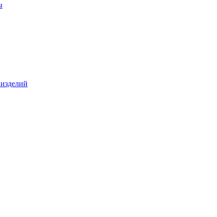
ы
 изделий