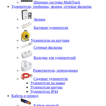
Шинные системы MultiTrack
Удлинители, тройники, звонки, сетевые фильтры
Звонки
Бытовые удлинители
Удлинители на катушке
Сетевые фильтры
Колодки для удлинителей
Разветвители, переходники
Садовые удлинители
Удлинители на рамке
Удлинители-шнуры
Удлинители IP44
Кабель и провод
Кабель медный