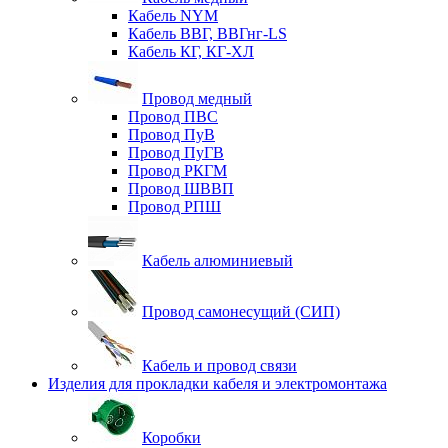
Кабель NYM
Кабель ВВГ, ВВГнг-LS
Кабель КГ, КГ-ХЛ
Провод медный
Провод ПВС
Провод ПуВ
Провод ПуГВ
Провод РКГМ
Провод ШВВП
Провод РПШ
Кабель алюминиевый
Провод самонесущий (СИП)
Кабель и провод связи
Изделия для прокладки кабеля и электромонтажа
Коробки