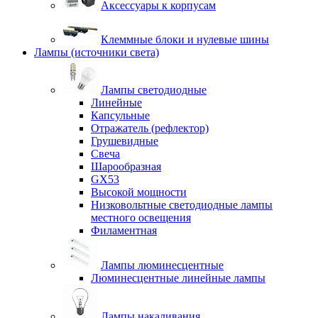
Аксессуары к корпусам
Клеммные блоки и нулевые шины
Лампы (источники света)
Лампы светодиодные
Линейные
Капсульные
Отражатель (рефлектор)
Грушевидные
Свеча
Шарообразная
GX53
Высокой мощности
Низковольтные светодиодные лампы
местного освещения
Филаментная
Лампы люминесцентные
Люминесцентные линейные лампы
Лампы накаливания