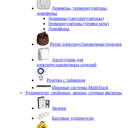
Диммеры, терморегуляторы,
домофоны
Диммеры (светорегуляторы)
Терморегуляторы (термостаты)
Домофоны
Ретро электроустановочные изделия
Аксессуары для
электроустановочных изделий
Розетки с таймером
Шинные системы MultiTrack
Удлинители, тройники, звонки, сетевые фильтры
Звонки
Бытовые удлинители