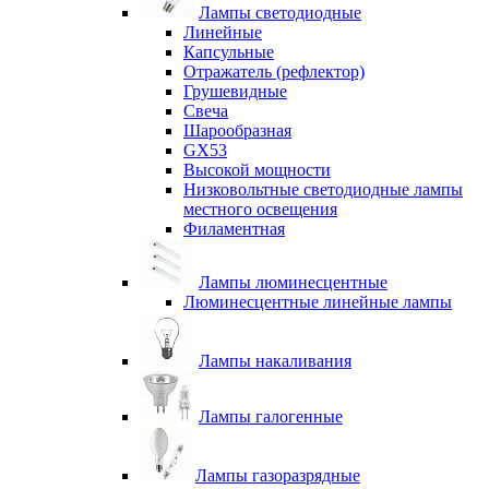
Лампы светодиодные
Линейные
Капсульные
Отражатель (рефлектор)
Грушевидные
Свеча
Шарообразная
GX53
Высокой мощности
Низковольтные светодиодные лампы
местного освещения
Филаментная
Лампы люминесцентные
Люминесцентные линейные лампы
Лампы накаливания
Лампы галогенные
Лампы газоразрядные