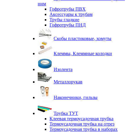
ним
Гофротрубы ПВХ
Аксессуары к трубам
Трубы гладкие
Гофротрубы ПНД
Скобы пластиковые, хомуты
Клеммы, Клеммные колодки
Изолента
Металлорукав
Наконечники, гильзы
Трубка ТУТ
Клеевая термоусадочная трубка
Термоусадочная трубка на отрез
Термоусадочная трубка в наборах