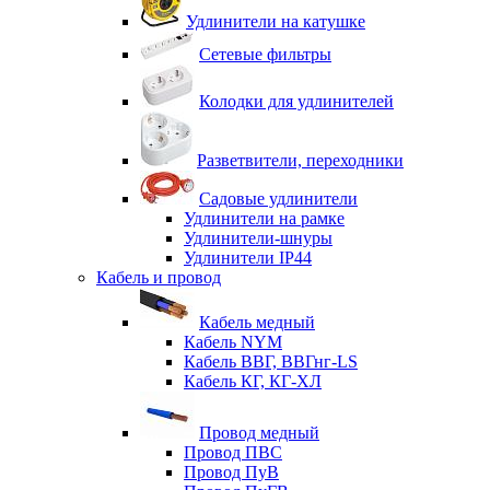
Удлинители на катушке
Сетевые фильтры
Колодки для удлинителей
Разветвители, переходники
Садовые удлинители
Удлинители на рамке
Удлинители-шнуры
Удлинители IP44
Кабель и провод
Кабель медный
Кабель NYM
Кабель ВВГ, ВВГнг-LS
Кабель КГ, КГ-ХЛ
Провод медный
Провод ПВС
Провод ПуВ