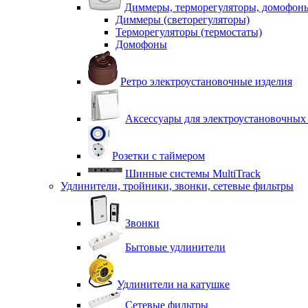
Диммеры, терморегуляторы, домофон
Диммеры (светорегуляторы)
Терморегуляторы (термостаты)
Домофоны
Ретро электроустановочные изделия
Аксессуары для электроустановочных
Розетки с таймером
Шинные системы MultiTrack
Удлинители, тройники, звонки, сетевые фильтры
Звонки
Бытовые удлинители
Удлинители на катушке
Сетевые фильтры