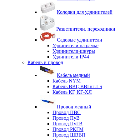
Колодки для удлинителей
Разветвители, переходники
Садовые удлинители
Удлинители на рамке
Удлинители-шнуры
Удлинители IP44
Кабель и провод
Кабель медный
Кабель NYM
Кабель ВВГ, ВВГнг-LS
Кабель КГ, КГ-ХЛ
Провод медный
Провод ПВС
Провод ПуВ
Провод ПуГВ
Провод РКГМ
Провод ШВВП