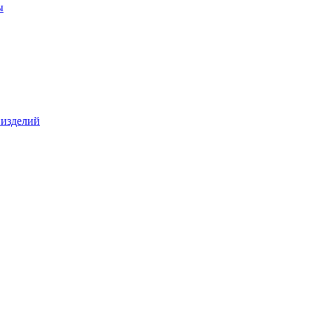
ы
 изделий