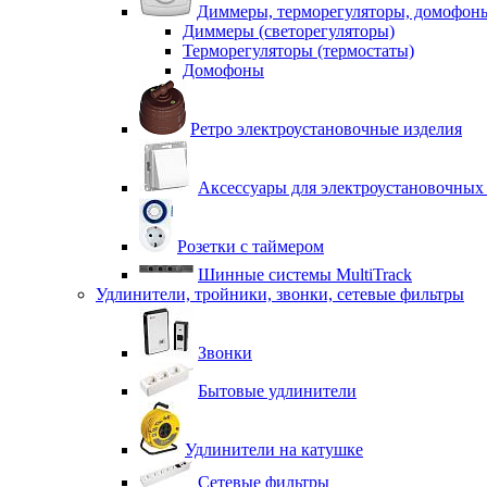
Диммеры, терморегуляторы, домофон
Диммеры (светорегуляторы)
Терморегуляторы (термостаты)
Домофоны
Ретро электроустановочные изделия
Аксессуары для электроустановочных
Розетки с таймером
Шинные системы MultiTrack
Удлинители, тройники, звонки, сетевые фильтры
Звонки
Бытовые удлинители
Удлинители на катушке
Сетевые фильтры