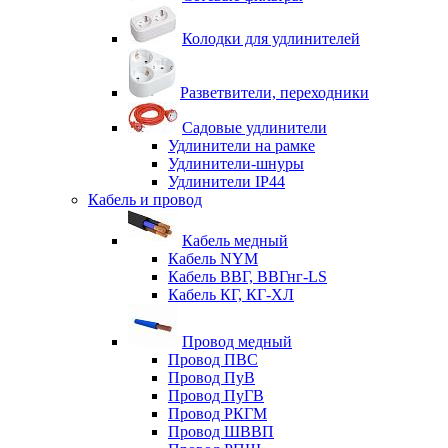
Колодки для удлинителей
Разветвители, переходники
Садовые удлинители
Удлинители на рамке
Удлинители-шнуры
Удлинители IP44
Кабель и провод
Кабель медный
Кабель NYM
Кабель ВВГ, ВВГнг-LS
Кабель КГ, КГ-ХЛ
Провод медный
Провод ПВС
Провод ПуВ
Провод ПуГВ
Провод РКГМ
Провод ШВВП