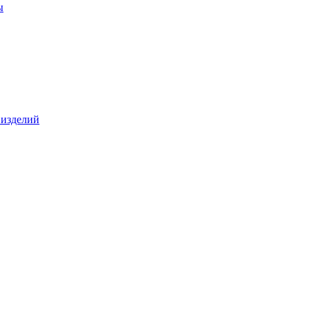
ы
 изделий