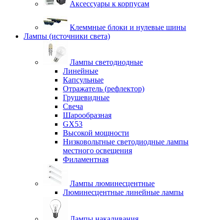
Аксессуары к корпусам
Клеммные блоки и нулевые шины
Лампы (источники света)
Лампы светодиодные
Линейные
Капсульные
Отражатель (рефлектор)
Грушевидные
Свеча
Шарообразная
GX53
Высокой мощности
Низковольтные светодиодные лампы
местного освещения
Филаментная
Лампы люминесцентные
Люминесцентные линейные лампы
Лампы накаливания