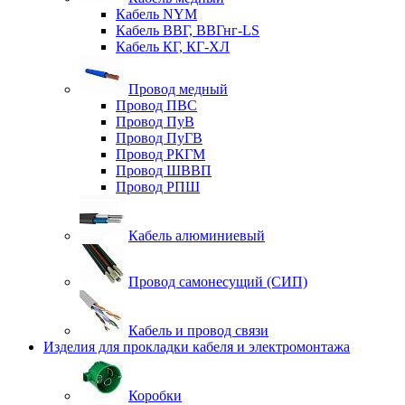
Кабель NYM
Кабель ВВГ, ВВГнг-LS
Кабель КГ, КГ-ХЛ
Провод медный
Провод ПВС
Провод ПуВ
Провод ПуГВ
Провод РКГМ
Провод ШВВП
Провод РПШ
Кабель алюминиевый
Провод самонесущий (СИП)
Кабель и провод связи
Изделия для прокладки кабеля и электромонтажа
Коробки