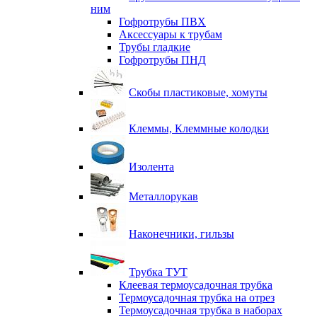
ним
Гофротрубы ПВХ
Аксессуары к трубам
Трубы гладкие
Гофротрубы ПНД
Скобы пластиковые, хомуты
Клеммы, Клеммные колодки
Изолента
Металлорукав
Наконечники, гильзы
Трубка ТУТ
Клеевая термоусадочная трубка
Термоусадочная трубка на отрез
Термоусадочная трубка в наборах