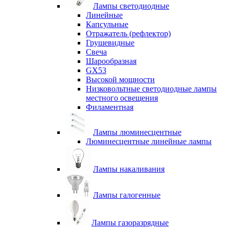
Лампы светодиодные
Линейные
Капсульные
Отражатель (рефлектор)
Грушевидные
Свеча
Шарообразная
GX53
Высокой мощности
Низковольтные светодиодные лампы
местного освещения
Филаментная
Лампы люминесцентные
Люминесцентные линейные лампы
Лампы накаливания
Лампы галогенные
Лампы газоразрядные