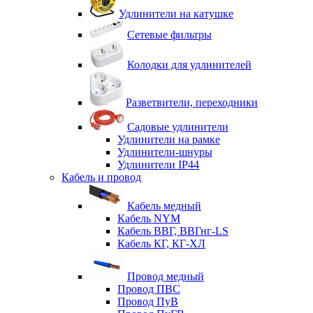
Удлинители на катушке
Сетевые фильтры
Колодки для удлинителей
Разветвители, переходники
Садовые удлинители
Удлинители на рамке
Удлинители-шнуры
Удлинители IP44
Кабель и провод
Кабель медный
Кабель NYM
Кабель ВВГ, ВВГнг-LS
Кабель КГ, КГ-ХЛ
Провод медный
Провод ПВС
Провод ПуВ