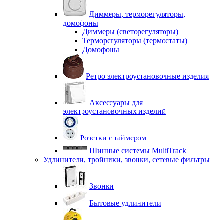
Диммеры, терморегуляторы,
домофоны
Диммеры (светорегуляторы)
Терморегуляторы (термостаты)
Домофоны
Ретро электроустановочные изделия
Аксессуары для
электроустановочных изделий
Розетки с таймером
Шинные системы MultiTrack
Удлинители, тройники, звонки, сетевые фильтры
Звонки
Бытовые удлинители