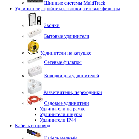
Шинные системы MultiTrack
Удлинители, тройники, звонки, сетевые фильтры
Звонки
Бытовые удлинители
Удлинители на катушке
Сетевые фильтры
Колодки для удлинителей
Разветвители, переходники
Садовые удлинители
Удлинители на рамке
Удлинители-шнуры
Удлинители IP44
Кабель и провод
Кабель медный