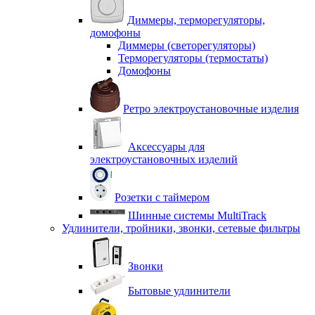
Диммеры, терморегуляторы,
домофоны
Диммеры (светорегуляторы)
Терморегуляторы (термостаты)
Домофоны
Ретро электроустановочные изделия
Аксессуары для
электроустановочных изделий
Розетки с таймером
Шинные системы MultiTrack
Удлинители, тройники, звонки, сетевые фильтры
Звонки
Бытовые удлинители