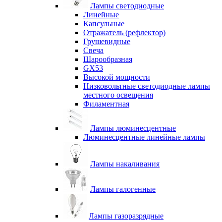
Лампы светодиодные
Линейные
Капсульные
Отражатель (рефлектор)
Грушевидные
Свеча
Шарообразная
GX53
Высокой мощности
Низковольтные светодиодные лампы
местного освещения
Филаментная
Лампы люминесцентные
Люминесцентные линейные лампы
Лампы накаливания
Лампы галогенные
Лампы газоразрядные