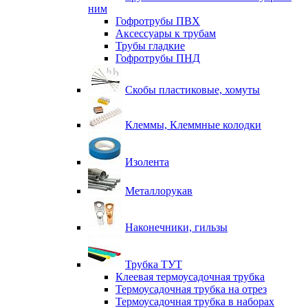
ним
Гофротрубы ПВХ
Аксессуары к трубам
Трубы гладкие
Гофротрубы ПНД
Скобы пластиковые, хомуты
Клеммы, Клеммные колодки
Изолента
Металлорукав
Наконечники, гильзы
Трубка ТУТ
Клеевая термоусадочная трубка
Термоусадочная трубка на отрез
Термоусадочная трубка в наборах