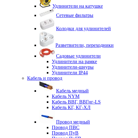
Удлинители на катушке
Сетевые фильтры
Колодки для удлинителей
Разветвители, переходники
Садовые удлинители
Удлинители на рамке
Удлинители-шнуры
Удлинители IP44
Кабель и провод
Кабель медный
Кабель NYM
Кабель ВВГ, ВВГнг-LS
Кабель КГ, КГ-ХЛ
Провод медный
Провод ПВС
Провод ПуВ