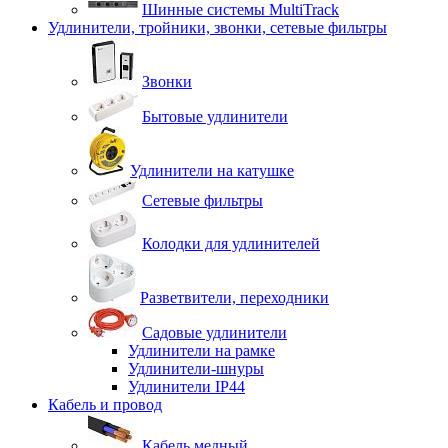
Шинные системы MultiTrack
Удлинители, тройники, звонки, сетевые фильтры
Звонки
Бытовые удлинители
Удлинители на катушке
Сетевые фильтры
Колодки для удлинителей
Разветвители, переходники
Садовые удлинители
Удлинители на рамке
Удлинители-шнуры
Удлинители IP44
Кабель и провод
Кабель медный