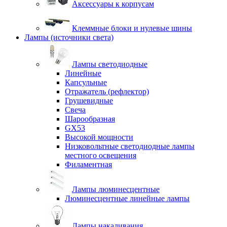
Аксессуары к корпусам
Клеммные блоки и нулевые шины
Лампы (источники света)
Лампы светодиодные
Линейные
Капсульные
Отражатель (рефлектор)
Грушевидные
Свеча
Шарообразная
GX53
Высокой мощности
Низковольтные светодиодные лампы
местного освещения
Филаментная
Лампы люминесцентные
Люминесцентные линейные лампы
Лампы накаливания