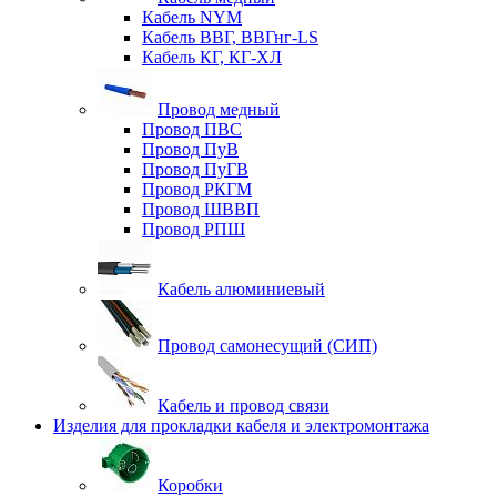
Кабель NYM
Кабель ВВГ, ВВГнг-LS
Кабель КГ, КГ-ХЛ
Провод медный
Провод ПВС
Провод ПуВ
Провод ПуГВ
Провод РКГМ
Провод ШВВП
Провод РПШ
Кабель алюминиевый
Провод самонесущий (СИП)
Кабель и провод связи
Изделия для прокладки кабеля и электромонтажа
Коробки