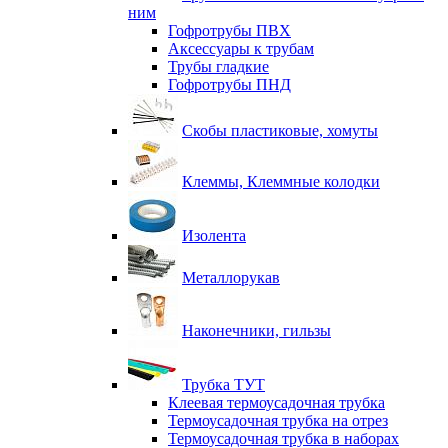
ним
Гофротрубы ПВХ
Аксессуары к трубам
Трубы гладкие
Гофротрубы ПНД
Скобы пластиковые, хомуты
Клеммы, Клеммные колодки
Изолента
Металлорукав
Наконечники, гильзы
Трубка ТУТ
Клеевая термоусадочная трубка
Термоусадочная трубка на отрез
Термоусадочная трубка в наборах