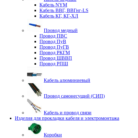
Кабель NYM
Кабель ВВГ, ВВГнг-LS
Кабель КГ, КГ-ХЛ
Провод медный
Провод ПВС
Провод ПуВ
Провод ПуГВ
Провод РКГМ
Провод ШВВП
Провод РПШ
Кабель алюминиевый
Провод самонесущий (СИП)
Кабель и провод связи
Изделия для прокладки кабеля и электромонтажа
Коробки