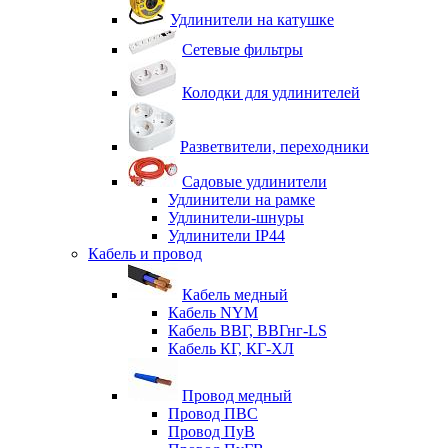
Удлинители на катушке
Сетевые фильтры
Колодки для удлинителей
Разветвители, переходники
Садовые удлинители
Удлинители на рамке
Удлинители-шнуры
Удлинители IP44
Кабель и провод
Кабель медный
Кабель NYM
Кабель ВВГ, ВВГнг-LS
Кабель КГ, КГ-ХЛ
Провод медный
Провод ПВС
Провод ПуВ