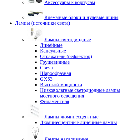
Аксессуары к корпусам
Клеммные блоки и нулевые шины
Лампы (источники света)
Лампы светодиодные
Линейные
Капсульные
Отражатель (рефлектор)
Грушевидные
Свеча
Шарообразная
GX53
Высокой мощности
Низковольтные светодиодные лампы
местного освещения
Филаментная
Лампы люминесцентные
Люминесцентные линейные лампы
Лампы накаливания