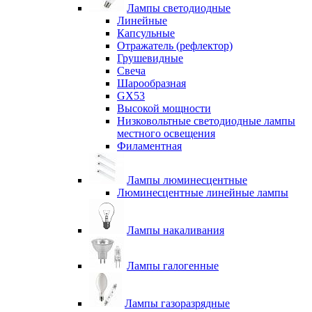
Лампы светодиодные
Линейные
Капсульные
Отражатель (рефлектор)
Грушевидные
Свеча
Шарообразная
GX53
Высокой мощности
Низковольтные светодиодные лампы
местного освещения
Филаментная
Лампы люминесцентные
Люминесцентные линейные лампы
Лампы накаливания
Лампы галогенные
Лампы газоразрядные