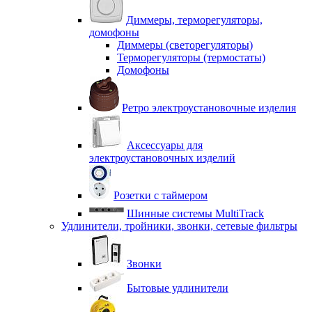
Диммеры, терморегуляторы,
домофоны
Диммеры (светорегуляторы)
Терморегуляторы (термостаты)
Домофоны
Ретро электроустановочные изделия
Аксессуары для
электроустановочных изделий
Розетки с таймером
Шинные системы MultiTrack
Удлинители, тройники, звонки, сетевые фильтры
Звонки
Бытовые удлинители