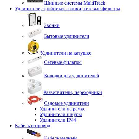
Шинные системы MultiTrack
Удлинители, тройники, звонки, сетевые фильтры
Звонки
Бытовые удлинители
Удлинители на катушке
Сетевые фильтры
Колодки для удлинителей
Разветвители, переходники
Садовые удлинители
Удлинители на рамке
Удлинители-шнуры
Удлинители IP44
Кабель и провод
Кабель медный