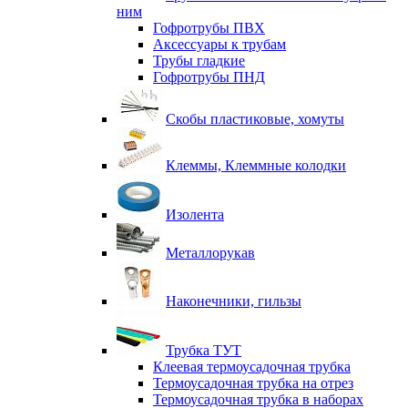
ним
Гофротрубы ПВХ
Аксессуары к трубам
Трубы гладкие
Гофротрубы ПНД
Скобы пластиковые, хомуты
Клеммы, Клеммные колодки
Изолента
Металлорукав
Наконечники, гильзы
Трубка ТУТ
Клеевая термоусадочная трубка
Термоусадочная трубка на отрез
Термоусадочная трубка в наборах