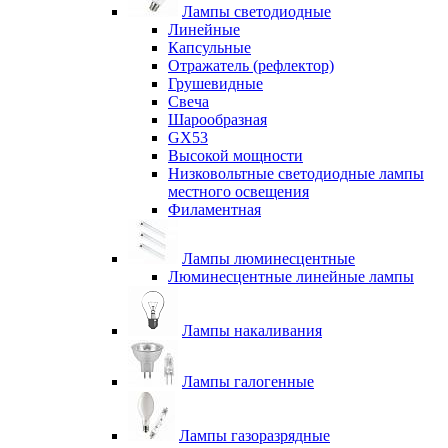
Лампы светодиодные
Линейные
Капсульные
Отражатель (рефлектор)
Грушевидные
Свеча
Шарообразная
GX53
Высокой мощности
Низковольтные светодиодные лампы
местного освещения
Филаментная
Лампы люминесцентные
Люминесцентные линейные лампы
Лампы накаливания
Лампы галогенные
Лампы газоразрядные