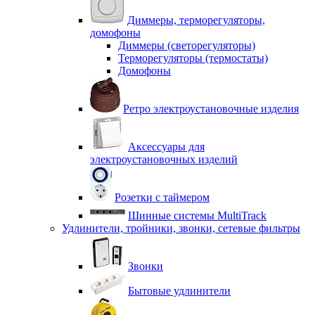
Диммеры, терморегуляторы,
домофоны
Диммеры (светорегуляторы)
Терморегуляторы (термостаты)
Домофоны
Ретро электроустановочные изделия
Аксессуары для
электроустановочных изделий
Розетки с таймером
Шинные системы MultiTrack
Удлинители, тройники, звонки, сетевые фильтры
Звонки
Бытовые удлинители