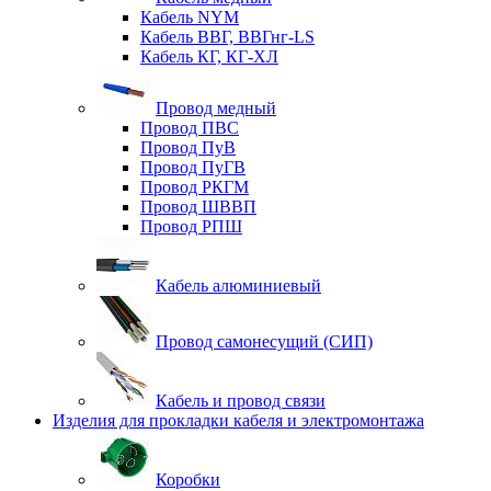
Кабель NYM
Кабель ВВГ, ВВГнг-LS
Кабель КГ, КГ-ХЛ
Провод медный
Провод ПВС
Провод ПуВ
Провод ПуГВ
Провод РКГМ
Провод ШВВП
Провод РПШ
Кабель алюминиевый
Провод самонесущий (СИП)
Кабель и провод связи
Изделия для прокладки кабеля и электромонтажа
Коробки