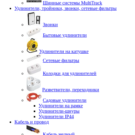
Шинные системы MultiTrack
Удлинители, тройники, звонки, сетевые фильтры
Звонки
Бытовые удлинители
Удлинители на катушке
Сетевые фильтры
Колодки для удлинителей
Разветвители, переходники
Садовые удлинители
Удлинители на рамке
Удлинители-шнуры
Удлинители IP44
Кабель и провод
Кабель медный