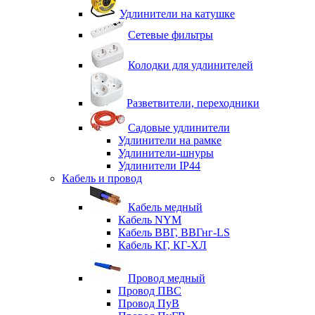
Удлинители на катушке
Сетевые фильтры
Колодки для удлинителей
Разветвители, переходники
Садовые удлинители
Удлинители на рамке
Удлинители-шнуры
Удлинители IP44
Кабель и провод
Кабель медный
Кабель NYM
Кабель ВВГ, ВВГнг-LS
Кабель КГ, КГ-ХЛ
Провод медный
Провод ПВС
Провод ПуВ