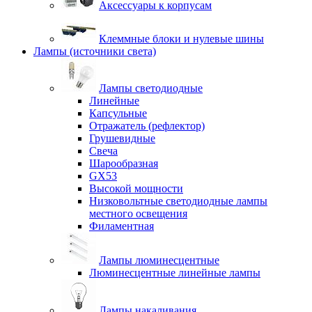
Аксессуары к корпусам
Клеммные блоки и нулевые шины
Лампы (источники света)
Лампы светодиодные
Линейные
Капсульные
Отражатель (рефлектор)
Грушевидные
Свеча
Шарообразная
GX53
Высокой мощности
Низковольтные светодиодные лампы
местного освещения
Филаментная
Лампы люминесцентные
Люминесцентные линейные лампы
Лампы накаливания