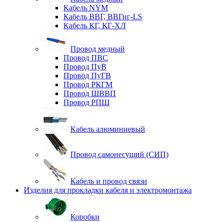
Кабель NYM
Кабель ВВГ, ВВГнг-LS
Кабель КГ, КГ-ХЛ
Провод медный
Провод ПВС
Провод ПуВ
Провод ПуГВ
Провод РКГМ
Провод ШВВП
Провод РПШ
Кабель алюминиевый
Провод самонесущий (СИП)
Кабель и провод связи
Изделия для прокладки кабеля и электромонтажа
Коробки