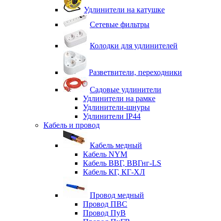
Удлинители на катушке
Сетевые фильтры
Колодки для удлинителей
Разветвители, переходники
Садовые удлинители
Удлинители на рамке
Удлинители-шнуры
Удлинители IP44
Кабель и провод
Кабель медный
Кабель NYM
Кабель ВВГ, ВВГнг-LS
Кабель КГ, КГ-ХЛ
Провод медный
Провод ПВС
Провод ПуВ