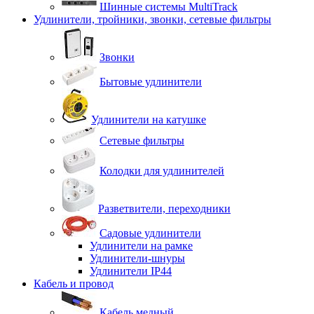
Шинные системы MultiTrack
Удлинители, тройники, звонки, сетевые фильтры
Звонки
Бытовые удлинители
Удлинители на катушке
Сетевые фильтры
Колодки для удлинителей
Разветвители, переходники
Садовые удлинители
Удлинители на рамке
Удлинители-шнуры
Удлинители IP44
Кабель и провод
Кабель медный