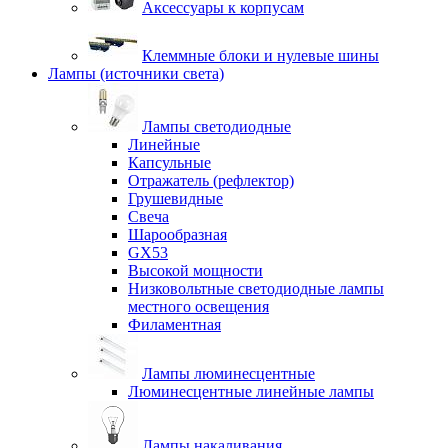
Аксессуары к корпусам
Клеммные блоки и нулевые шины
Лампы (источники света)
Лампы светодиодные
Линейные
Капсульные
Отражатель (рефлектор)
Грушевидные
Свеча
Шарообразная
GX53
Высокой мощности
Низковольтные светодиодные лампы
местного освещения
Филаментная
Лампы люминесцентные
Люминесцентные линейные лампы
Лампы накаливания