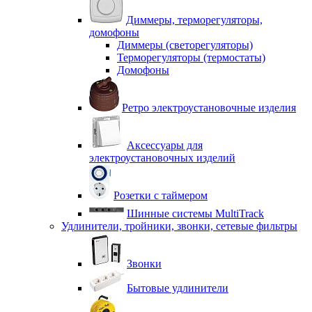
Диммеры, терморегуляторы,
домофоны
Диммеры (светорегуляторы)
Терморегуляторы (термостаты)
Домофоны
Ретро электроустановочные изделия
Аксессуары для
электроустановочных изделий
Розетки с таймером
Шинные системы MultiTrack
Удлинители, тройники, звонки, сетевые фильтры
Звонки
Бытовые удлинители