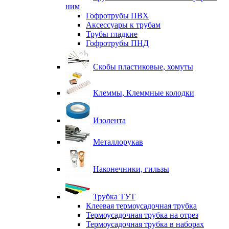
ним
Гофротрубы ПВХ
Аксессуары к трубам
Трубы гладкие
Гофротрубы ПНД
Скобы пластиковые, хомуты
Клеммы, Клеммные колодки
Изолента
Металлорукав
Наконечники, гильзы
Трубка ТУТ
Клеевая термоусадочная трубка
Термоусадочная трубка на отрез
Термоусадочная трубка в наборах