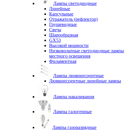
Лампы светодиодные
Линейные
Капсульные
Отражатель (рефлектор)
Грушевидные
Свеча
Шарообразная
GX53
Высокой мощности
Низковольтные светодиодные лампы
местного освещения
Филаментная
Лампы люминесцентные
Люминесцентные линейные лампы
Лампы накаливания
Лампы галогенные
Лампы газоразрядные