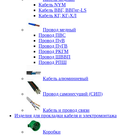
Кабель NYM
Кабель ВВГ, ВВГнг-LS
Кабель КГ, КГ-ХЛ
Провод медный
Провод ПВС
Провод ПуВ
Провод ПуГВ
Провод РКГМ
Провод ШВВП
Провод РПШ
Кабель алюминиевый
Провод самонесущий (СИП)
Кабель и провод связи
Изделия для прокладки кабеля и электромонтажа
Коробки