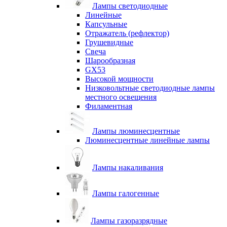
Лампы светодиодные
Линейные
Капсульные
Отражатель (рефлектор)
Грушевидные
Свеча
Шарообразная
GX53
Высокой мощности
Низковольтные светодиодные лампы
местного освещения
Филаментная
Лампы люминесцентные
Люминесцентные линейные лампы
Лампы накаливания
Лампы галогенные
Лампы газоразрядные