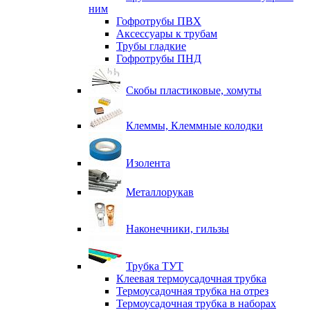
ним
Гофротрубы ПВХ
Аксессуары к трубам
Трубы гладкие
Гофротрубы ПНД
Скобы пластиковые, хомуты
Клеммы, Клеммные колодки
Изолента
Металлорукав
Наконечники, гильзы
Трубка ТУТ
Клеевая термоусадочная трубка
Термоусадочная трубка на отрез
Термоусадочная трубка в наборах