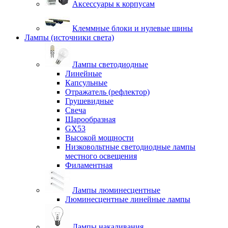
Аксессуары к корпусам
Клеммные блоки и нулевые шины
Лампы (источники света)
Лампы светодиодные
Линейные
Капсульные
Отражатель (рефлектор)
Грушевидные
Свеча
Шарообразная
GX53
Высокой мощности
Низковольтные светодиодные лампы
местного освещения
Филаментная
Лампы люминесцентные
Люминесцентные линейные лампы
Лампы накаливания