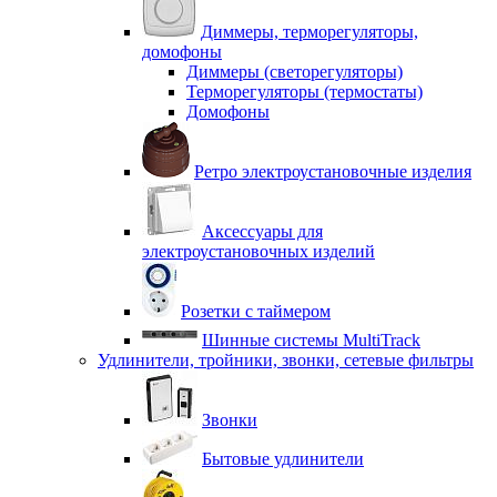
Диммеры, терморегуляторы,
домофоны
Диммеры (светорегуляторы)
Терморегуляторы (термостаты)
Домофоны
Ретро электроустановочные изделия
Аксессуары для
электроустановочных изделий
Розетки с таймером
Шинные системы MultiTrack
Удлинители, тройники, звонки, сетевые фильтры
Звонки
Бытовые удлинители