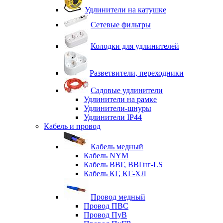
Удлинители на катушке
Сетевые фильтры
Колодки для удлинителей
Разветвители, переходники
Садовые удлинители
Удлинители на рамке
Удлинители-шнуры
Удлинители IP44
Кабель и провод
Кабель медный
Кабель NYM
Кабель ВВГ, ВВГнг-LS
Кабель КГ, КГ-ХЛ
Провод медный
Провод ПВС
Провод ПуВ