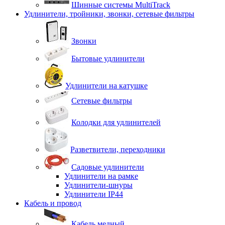
Шинные системы MultiTrack
Удлинители, тройники, звонки, сетевые фильтры
Звонки
Бытовые удлинители
Удлинители на катушке
Сетевые фильтры
Колодки для удлинителей
Разветвители, переходники
Садовые удлинители
Удлинители на рамке
Удлинители-шнуры
Удлинители IP44
Кабель и провод
Кабель медный