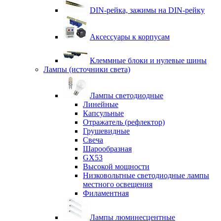
DIN-рейка, зажимы на DIN-рейку
Аксессуары к корпусам
Клеммные блоки и нулевые шины
Лампы (источники света)
Лампы светодиодные
Линейные
Капсульные
Отражатель (рефлектор)
Грушевидные
Свеча
Шарообразная
GX53
Высокой мощности
Низковольтные светодиодные лампы
местного освещения
Филаментная
Лампы люминесцентные