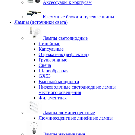
Аксессуары к корпусам
Клеммные блоки и нулевые шины
Лампы (источники света)
Лампы светодиодные
Линейные
Капсульные
Отражатель (рефлектор)
Грушевидные
Свеча
Шарообразная
GX53
Высокой мощности
Низковольтные светодиодные лампы
местного освещения
Филаментная
Лампы люминесцентные
Люминесцентные линейные лампы
Лампы накаливания