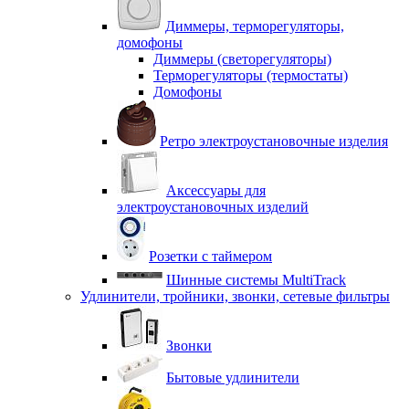
Диммеры, терморегуляторы,
домофоны
Диммеры (светорегуляторы)
Терморегуляторы (термостаты)
Домофоны
Ретро электроустановочные изделия
Аксессуары для
электроустановочных изделий
Розетки с таймером
Шинные системы MultiTrack
Удлинители, тройники, звонки, сетевые фильтры
Звонки
Бытовые удлинители