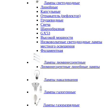
Лампы светодиодные
Линейные
Капсульные
Отражатель (рефлектор)
Грушевидные
Свеча
Шарообразная
GX53
Высокой мощности
Низковольтные светодиодные лампы
местного освещения
Филаментная
Лампы люминесцентные
Люминесцентные линейные лампы
Лампы накаливания
Лампы галогенные
Лампы газоразрядные