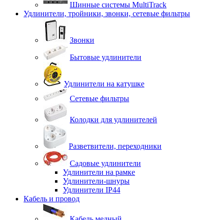
Шинные системы MultiTrack
Удлинители, тройники, звонки, сетевые фильтры
Звонки
Бытовые удлинители
Удлинители на катушке
Сетевые фильтры
Колодки для удлинителей
Разветвители, переходники
Садовые удлинители
Удлинители на рамке
Удлинители-шнуры
Удлинители IP44
Кабель и провод
Кабель медный