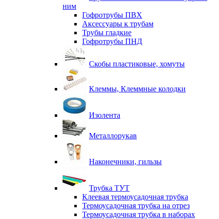
ним
Гофротрубы ПВХ
Аксессуары к трубам
Трубы гладкие
Гофротрубы ПНД
Скобы пластиковые, хомуты
Клеммы, Клеммные колодки
Изолента
Металлорукав
Наконечники, гильзы
Трубка ТУТ
Клеевая термоусадочная трубка
Термоусадочная трубка на отрез
Термоусадочная трубка в наборах