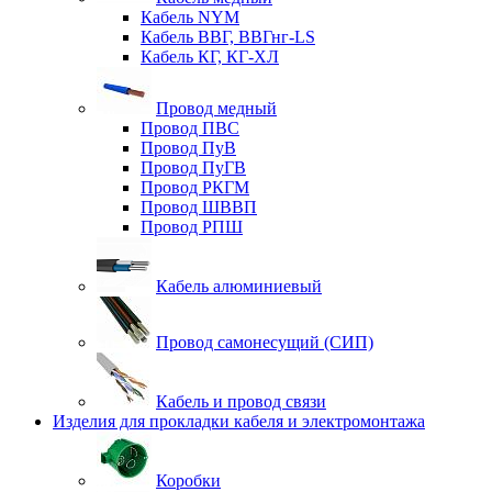
Кабель NYM
Кабель ВВГ, ВВГнг-LS
Кабель КГ, КГ-ХЛ
Провод медный
Провод ПВС
Провод ПуВ
Провод ПуГВ
Провод РКГМ
Провод ШВВП
Провод РПШ
Кабель алюминиевый
Провод самонесущий (СИП)
Кабель и провод связи
Изделия для прокладки кабеля и электромонтажа
Коробки