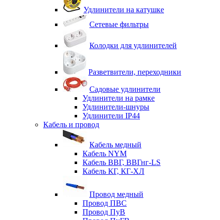
Удлинители на катушке
Сетевые фильтры
Колодки для удлинителей
Разветвители, переходники
Садовые удлинители
Удлинители на рамке
Удлинители-шнуры
Удлинители IP44
Кабель и провод
Кабель медный
Кабель NYM
Кабель ВВГ, ВВГнг-LS
Кабель КГ, КГ-ХЛ
Провод медный
Провод ПВС
Провод ПуВ