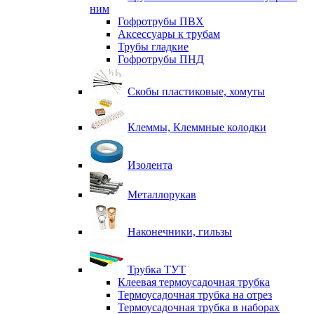
ним
Гофротрубы ПВХ
Аксессуары к трубам
Трубы гладкие
Гофротрубы ПНД
Скобы пластиковые, хомуты
Клеммы, Клеммные колодки
Изолента
Металлорукав
Наконечники, гильзы
Трубка ТУТ
Клеевая термоусадочная трубка
Термоусадочная трубка на отрез
Термоусадочная трубка в наборах