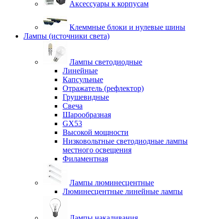
Аксессуары к корпусам
Клеммные блоки и нулевые шины
Лампы (источники света)
Лампы светодиодные
Линейные
Капсульные
Отражатель (рефлектор)
Грушевидные
Свеча
Шарообразная
GX53
Высокой мощности
Низковольтные светодиодные лампы
местного освещения
Филаментная
Лампы люминесцентные
Люминесцентные линейные лампы
Лампы накаливания