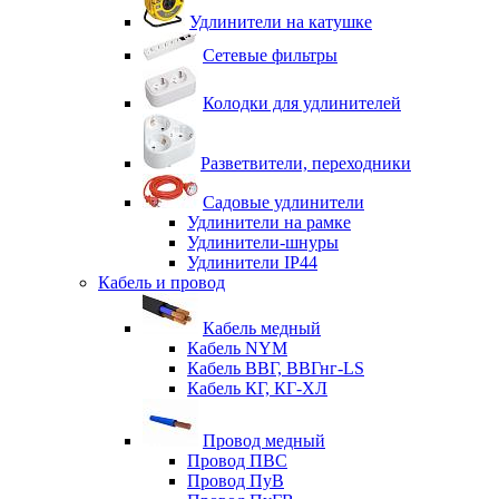
Удлинители на катушке
Сетевые фильтры
Колодки для удлинителей
Разветвители, переходники
Садовые удлинители
Удлинители на рамке
Удлинители-шнуры
Удлинители IP44
Кабель и провод
Кабель медный
Кабель NYM
Кабель ВВГ, ВВГнг-LS
Кабель КГ, КГ-ХЛ
Провод медный
Провод ПВС
Провод ПуВ