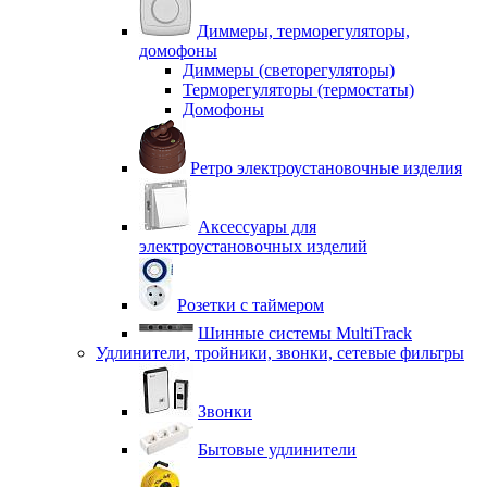
Диммеры, терморегуляторы,
домофоны
Диммеры (светорегуляторы)
Терморегуляторы (термостаты)
Домофоны
Ретро электроустановочные изделия
Аксессуары для
электроустановочных изделий
Розетки с таймером
Шинные системы MultiTrack
Удлинители, тройники, звонки, сетевые фильтры
Звонки
Бытовые удлинители