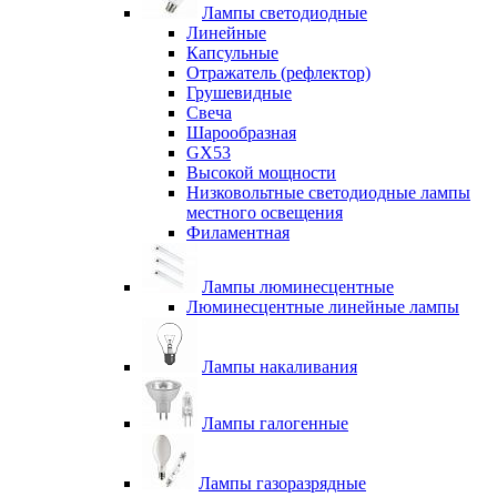
Лампы светодиодные
Линейные
Капсульные
Отражатель (рефлектор)
Грушевидные
Свеча
Шарообразная
GX53
Высокой мощности
Низковольтные светодиодные лампы
местного освещения
Филаментная
Лампы люминесцентные
Люминесцентные линейные лампы
Лампы накаливания
Лампы галогенные
Лампы газоразрядные