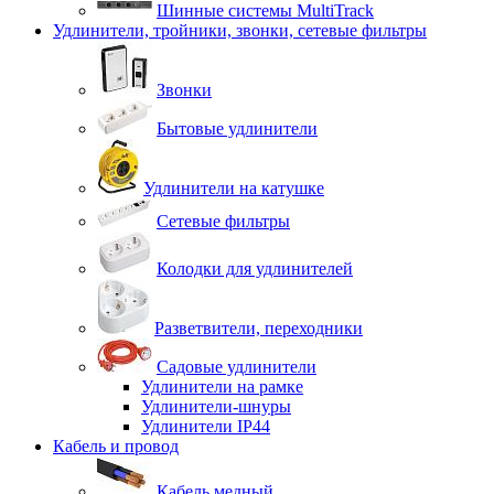
Шинные системы MultiTrack
Удлинители, тройники, звонки, сетевые фильтры
Звонки
Бытовые удлинители
Удлинители на катушке
Сетевые фильтры
Колодки для удлинителей
Разветвители, переходники
Садовые удлинители
Удлинители на рамке
Удлинители-шнуры
Удлинители IP44
Кабель и провод
Кабель медный