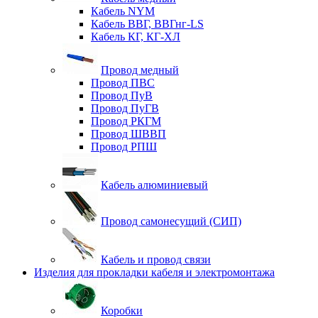
Кабель NYM
Кабель ВВГ, ВВГнг-LS
Кабель КГ, КГ-ХЛ
Провод медный
Провод ПВС
Провод ПуВ
Провод ПуГВ
Провод РКГМ
Провод ШВВП
Провод РПШ
Кабель алюминиевый
Провод самонесущий (СИП)
Кабель и провод связи
Изделия для прокладки кабеля и электромонтажа
Коробки