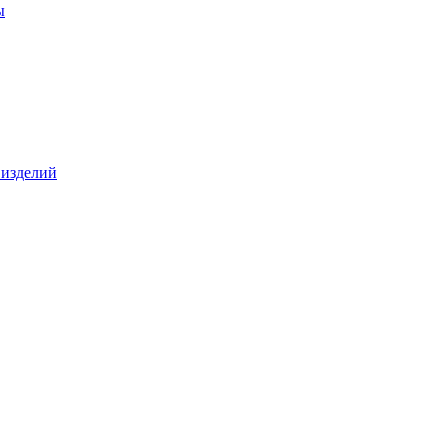
ы
 изделий