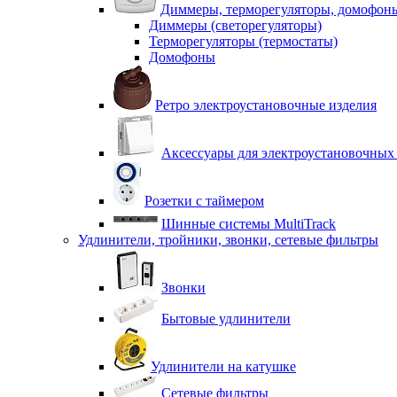
Диммеры, терморегуляторы, домофон
Диммеры (светорегуляторы)
Терморегуляторы (термостаты)
Домофоны
Ретро электроустановочные изделия
Аксессуары для электроустановочных
Розетки с таймером
Шинные системы MultiTrack
Удлинители, тройники, звонки, сетевые фильтры
Звонки
Бытовые удлинители
Удлинители на катушке
Сетевые фильтры