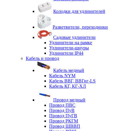
Колодки для удлинителей
Разветвители, переходники
Садовые удлинители
Удлинители на рамке
Удлинители-шнуры
Удлинители IP44
Кабель и провод
Кабель медный
Кабель NYM
Кабель ВВГ, ВВГнг-LS
Кабель КГ, КГ-ХЛ
Провод медный
Провод ПВС
Провод ПуВ
Провод ПуГВ
Провод РКГМ
Провод ШВВП