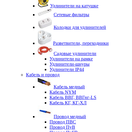
Удлинители на катушке
Сетевые фильтры
Колодки для удлинителей
Разветвители, переходники
Садовые удлинители
Удлинители на рамке
Удлинители-шнуры
Удлинители IP44
Кабель и провод
Кабель медный
Кабель NYM
Кабель ВВГ, ВВГнг-LS
Кабель КГ, КГ-ХЛ
Провод медный
Провод ПВС
Провод ПуВ