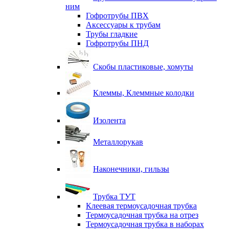
ним
Гофротрубы ПВХ
Аксессуары к трубам
Трубы гладкие
Гофротрубы ПНД
Скобы пластиковые, хомуты
Клеммы, Клеммные колодки
Изолента
Металлорукав
Наконечники, гильзы
Трубка ТУТ
Клеевая термоусадочная трубка
Термоусадочная трубка на отрез
Термоусадочная трубка в наборах