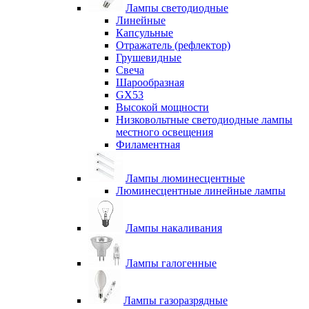
Лампы светодиодные
Линейные
Капсульные
Отражатель (рефлектор)
Грушевидные
Свеча
Шарообразная
GX53
Высокой мощности
Низковольтные светодиодные лампы
местного освещения
Филаментная
Лампы люминесцентные
Люминесцентные линейные лампы
Лампы накаливания
Лампы галогенные
Лампы газоразрядные