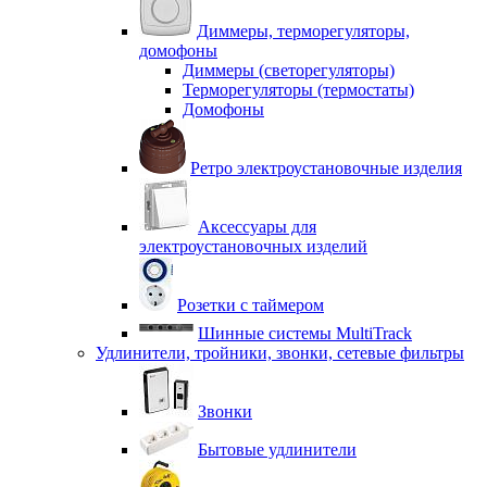
Диммеры, терморегуляторы,
домофоны
Диммеры (светорегуляторы)
Терморегуляторы (термостаты)
Домофоны
Ретро электроустановочные изделия
Аксессуары для
электроустановочных изделий
Розетки с таймером
Шинные системы MultiTrack
Удлинители, тройники, звонки, сетевые фильтры
Звонки
Бытовые удлинители