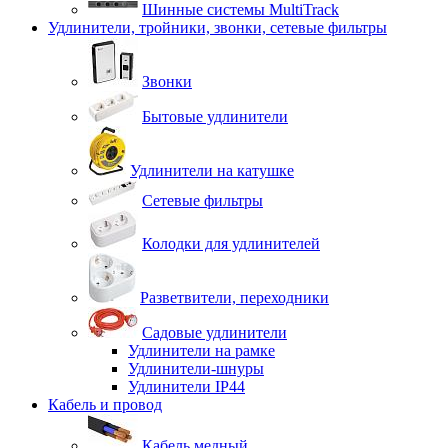
Шинные системы MultiTrack
Удлинители, тройники, звонки, сетевые фильтры
Звонки
Бытовые удлинители
Удлинители на катушке
Сетевые фильтры
Колодки для удлинителей
Разветвители, переходники
Садовые удлинители
Удлинители на рамке
Удлинители-шнуры
Удлинители IP44
Кабель и провод
Кабель медный