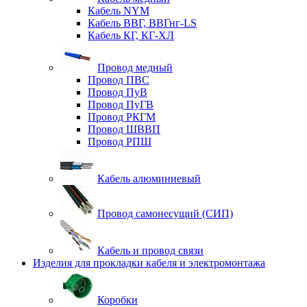
Кабель NYM
Кабель ВВГ, ВВГнг-LS
Кабель КГ, КГ-ХЛ
Провод медный
Провод ПВС
Провод ПуВ
Провод ПуГВ
Провод РКГМ
Провод ШВВП
Провод РПШ
Кабель алюминиевый
Провод самонесущий (СИП)
Кабель и провод связи
Изделия для прокладки кабеля и электромонтажа
Коробки