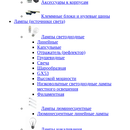
Аксессуары к корпусам
Клеммные блоки и нулевые шины
Лампы (источники света)
Лампы светодиодные
Линейные
Капсульные
Отражатель (рефлектор)
Грушевидные
Свеча
Шарообразная
GX53
Высокой мощности
Низковольтные светодиодные лампы
местного освещения
Филаментная
Лампы люминесцентные
Люминесцентные линейные лампы
Лампы накаливания