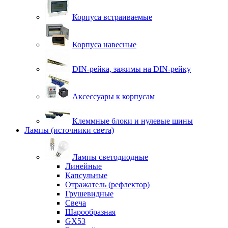
Корпуса встраиваемые
Корпуса навесные
DIN-рейка, зажимы на DIN-рейку
Аксессуары к корпусам
Клеммные блоки и нулевые шины
Лампы (источники света)
Лампы светодиодные
Линейные
Капсульные
Отражатель (рефлектор)
Грушевидные
Свеча
Шарообразная
GX53