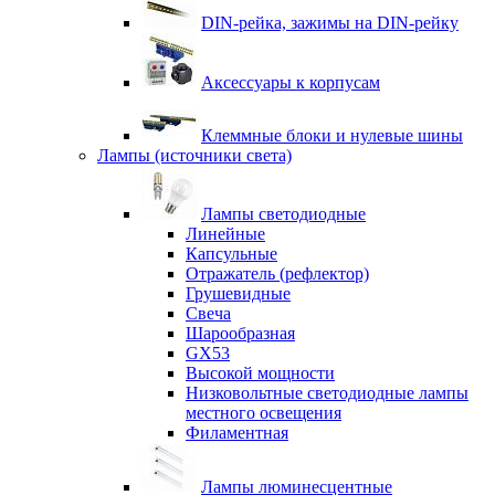
DIN-рейка, зажимы на DIN-рейку
Аксессуары к корпусам
Клеммные блоки и нулевые шины
Лампы (источники света)
Лампы светодиодные
Линейные
Капсульные
Отражатель (рефлектор)
Грушевидные
Свеча
Шарообразная
GX53
Высокой мощности
Низковольтные светодиодные лампы
местного освещения
Филаментная
Лампы люминесцентные