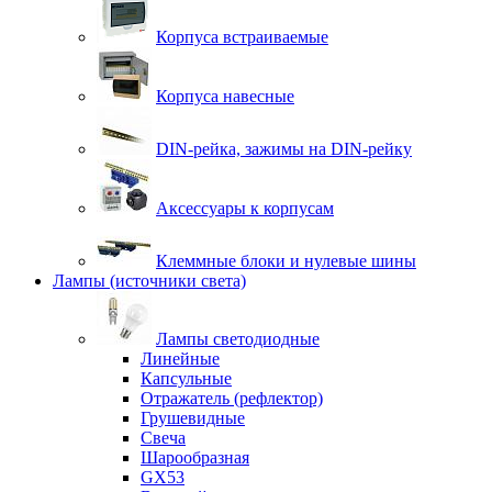
Корпуса встраиваемые
Корпуса навесные
DIN-рейка, зажимы на DIN-рейку
Аксессуары к корпусам
Клеммные блоки и нулевые шины
Лампы (источники света)
Лампы светодиодные
Линейные
Капсульные
Отражатель (рефлектор)
Грушевидные
Свеча
Шарообразная
GX53