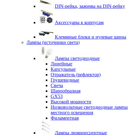
DIN-рейка, зажимы на DIN-рейку
Аксессуары к корпусам
Клеммные блоки и нулевые шины
Лампы (источники света)
Лампы светодиодные
Линейные
Капсульные
Отражатель (рефлектор)
Грушевидные
Свеча
Шарообразная
GX53
Высокой мощности
Низковольтные светодиодные лампы
местного освещения
Филаментная
Лампы люминесцентные