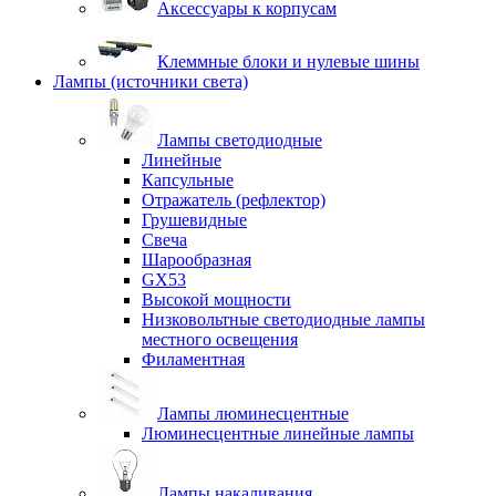
Аксессуары к корпусам
Клеммные блоки и нулевые шины
Лампы (источники света)
Лампы светодиодные
Линейные
Капсульные
Отражатель (рефлектор)
Грушевидные
Свеча
Шарообразная
GX53
Высокой мощности
Низковольтные светодиодные лампы
местного освещения
Филаментная
Лампы люминесцентные
Люминесцентные линейные лампы
Лампы накаливания