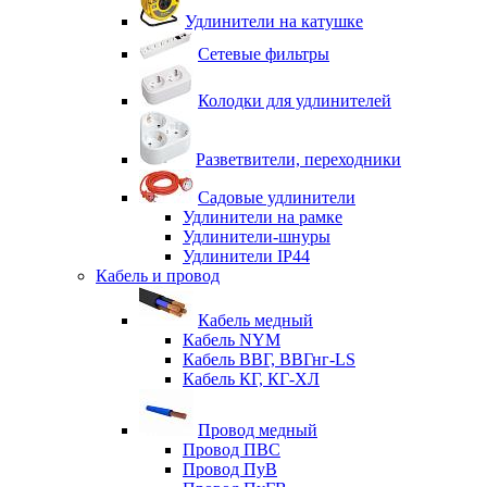
Удлинители на катушке
Сетевые фильтры
Колодки для удлинителей
Разветвители, переходники
Садовые удлинители
Удлинители на рамке
Удлинители-шнуры
Удлинители IP44
Кабель и провод
Кабель медный
Кабель NYM
Кабель ВВГ, ВВГнг-LS
Кабель КГ, КГ-ХЛ
Провод медный
Провод ПВС
Провод ПуВ