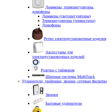
Диммеры, терморегуляторы,
домофоны
Диммеры (светорегуляторы)
Терморегуляторы (термостаты)
Домофоны
Ретро электроустановочные изделия
Аксессуары для
электроустановочных изделий
Розетки с таймером
Шинные системы MultiTrack
Удлинители, тройники, звонки, сетевые фильтры
Звонки
Бытовые удлинители