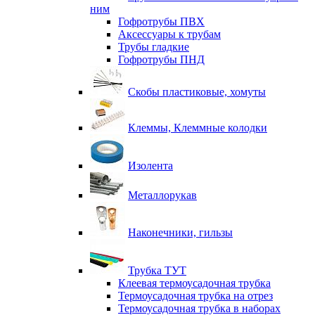
ним
Гофротрубы ПВХ
Аксессуары к трубам
Трубы гладкие
Гофротрубы ПНД
Скобы пластиковые, хомуты
Клеммы, Клеммные колодки
Изолента
Металлорукав
Наконечники, гильзы
Трубка ТУТ
Клеевая термоусадочная трубка
Термоусадочная трубка на отрез
Термоусадочная трубка в наборах