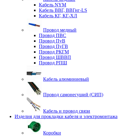
Кабель NYM
Кабель ВВГ, ВВГнг-LS
Кабель КГ, КГ-ХЛ
Провод медный
Провод ПВС
Провод ПуВ
Провод ПуГВ
Провод РКГМ
Провод ШВВП
Провод РПШ
Кабель алюминиевый
Провод самонесущий (СИП)
Кабель и провод связи
Изделия для прокладки кабеля и электромонтажа
Коробки