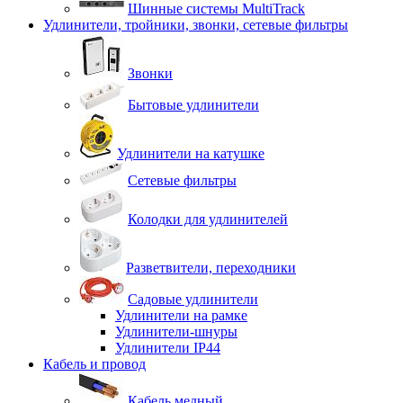
Шинные системы MultiTrack
Удлинители, тройники, звонки, сетевые фильтры
Звонки
Бытовые удлинители
Удлинители на катушке
Сетевые фильтры
Колодки для удлинителей
Разветвители, переходники
Садовые удлинители
Удлинители на рамке
Удлинители-шнуры
Удлинители IP44
Кабель и провод
Кабель медный