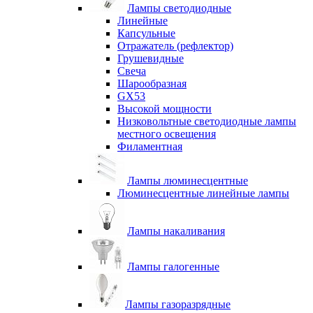
Лампы светодиодные
Линейные
Капсульные
Отражатель (рефлектор)
Грушевидные
Свеча
Шарообразная
GX53
Высокой мощности
Низковольтные светодиодные лампы
местного освещения
Филаментная
Лампы люминесцентные
Люминесцентные линейные лампы
Лампы накаливания
Лампы галогенные
Лампы газоразрядные