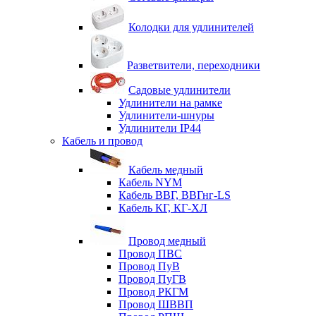
Колодки для удлинителей
Разветвители, переходники
Садовые удлинители
Удлинители на рамке
Удлинители-шнуры
Удлинители IP44
Кабель и провод
Кабель медный
Кабель NYM
Кабель ВВГ, ВВГнг-LS
Кабель КГ, КГ-ХЛ
Провод медный
Провод ПВС
Провод ПуВ
Провод ПуГВ
Провод РКГМ
Провод ШВВП