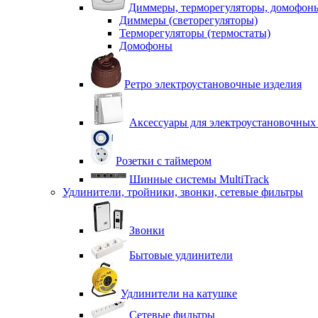
Диммеры, терморегуляторы, домофон
Диммеры (светорегуляторы)
Терморегуляторы (термостаты)
Домофоны
Ретро электроустановочные изделия
Аксессуары для электроустановочных
Розетки с таймером
Шинные системы MultiTrack
Удлинители, тройники, звонки, сетевые фильтры
Звонки
Бытовые удлинители
Удлинители на катушке
Сетевые фильтры