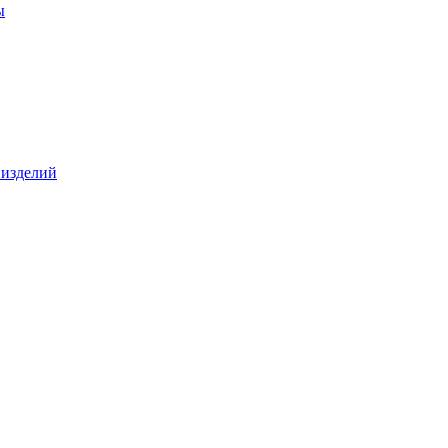
ы
 изделий