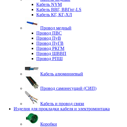
Кабель NYM
Кабель ВВГ, ВВГнг-LS
Кабель КГ, КГ-ХЛ
Провод медный
Провод ПВС
Провод ПуВ
Провод ПуГВ
Провод РКГМ
Провод ШВВП
Провод РПШ
Кабель алюминиевый
Провод самонесущий (СИП)
Кабель и провод связи
Изделия для прокладки кабеля и электромонтажа
Коробки