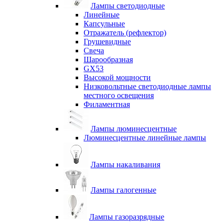
Лампы светодиодные
Линейные
Капсульные
Отражатель (рефлектор)
Грушевидные
Свеча
Шарообразная
GX53
Высокой мощности
Низковольтные светодиодные лампы
местного освещения
Филаментная
Лампы люминесцентные
Люминесцентные линейные лампы
Лампы накаливания
Лампы галогенные
Лампы газоразрядные