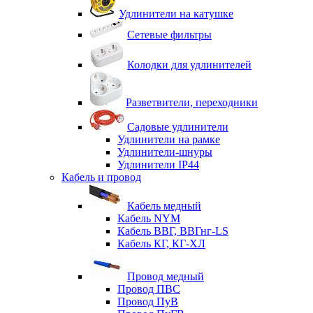
Удлинители на катушке
Сетевые фильтры
Колодки для удлинителей
Разветвители, переходники
Садовые удлинители
Удлинители на рамке
Удлинители-шнуры
Удлинители IP44
Кабель и провод
Кабель медный
Кабель NYM
Кабель ВВГ, ВВГнг-LS
Кабель КГ, КГ-ХЛ
Провод медный
Провод ПВС
Провод ПуВ