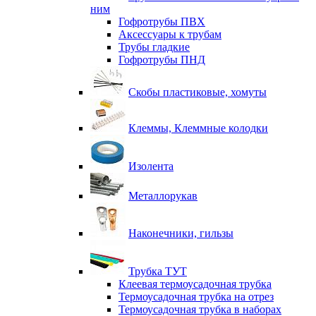
ним
Гофротрубы ПВХ
Аксессуары к трубам
Трубы гладкие
Гофротрубы ПНД
Скобы пластиковые, хомуты
Клеммы, Клеммные колодки
Изолента
Металлорукав
Наконечники, гильзы
Трубка ТУТ
Клеевая термоусадочная трубка
Термоусадочная трубка на отрез
Термоусадочная трубка в наборах