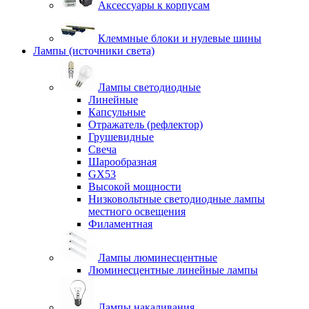
Аксессуары к корпусам
Клеммные блоки и нулевые шины
Лампы (источники света)
Лампы светодиодные
Линейные
Капсульные
Отражатель (рефлектор)
Грушевидные
Свеча
Шарообразная
GX53
Высокой мощности
Низковольтные светодиодные лампы
местного освещения
Филаментная
Лампы люминесцентные
Люминесцентные линейные лампы
Лампы накаливания