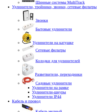
Шинные системы MultiTrack
Удлинители, тройники, звонки, сетевые фильтры
Звонки
Бытовые удлинители
Удлинители на катушке
Сетевые фильтры
Колодки для удлинителей
Разветвители, переходники
Садовые удлинители
Удлинители на рамке
Удлинители-шнуры
Удлинители IP44
Кабель и провод
Кабель медный