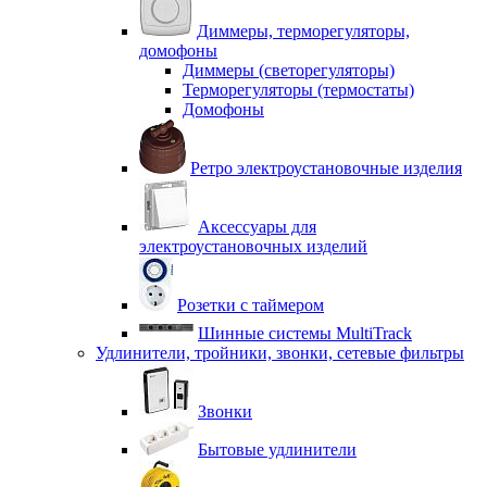
Диммеры, терморегуляторы,
домофоны
Диммеры (светорегуляторы)
Терморегуляторы (термостаты)
Домофоны
Ретро электроустановочные изделия
Аксессуары для
электроустановочных изделий
Розетки с таймером
Шинные системы MultiTrack
Удлинители, тройники, звонки, сетевые фильтры
Звонки
Бытовые удлинители