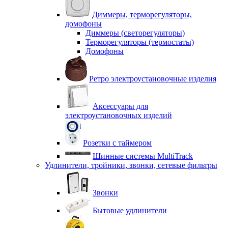
Диммеры, терморегуляторы,
домофоны
Диммеры (светорегуляторы)
Терморегуляторы (термостаты)
Домофоны
Ретро электроустановочные изделия
Аксессуары для
электроустановочных изделий
Розетки с таймером
Шинные системы MultiTrack
Удлинители, тройники, звонки, сетевые фильтры
Звонки
Бытовые удлинители