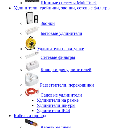
Шинные системы MultiTrack
Удлинители, тройники, звонки, сетевые фильтры
Звонки
Бытовые удлинители
Удлинители на катушке
Сетевые фильтры
Колодки для удлинителей
Разветвители, переходники
Садовые удлинители
Удлинители на рамке
Удлинители-шнуры
Удлинители IP44
Кабель и провод
Кабель медный