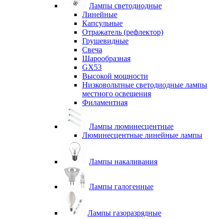
Лампы светодиодные
Линейные
Капсульные
Отражатель (рефлектор)
Грушевидные
Свеча
Шарообразная
GX53
Высокой мощности
Низковольтные светодиодные лампы
местного освещения
Филаментная
Лампы люминесцентные
Люминесцентные линейные лампы
Лампы накаливания
Лампы галогенные
Лампы газоразрядные