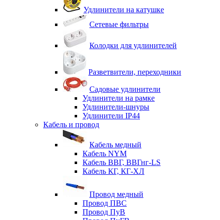
Удлинители на катушке
Сетевые фильтры
Колодки для удлинителей
Разветвители, переходники
Садовые удлинители
Удлинители на рамке
Удлинители-шнуры
Удлинители IP44
Кабель и провод
Кабель медный
Кабель NYM
Кабель ВВГ, ВВГнг-LS
Кабель КГ, КГ-ХЛ
Провод медный
Провод ПВС
Провод ПуВ