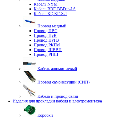
Кабель NYM
Кабель ВВГ, ВВГнг-LS
Кабель КГ, КГ-ХЛ
Провод медный
Провод ПВС
Провод ПуВ
Провод ПуГВ
Провод РКГМ
Провод ШВВП
Провод РПШ
Кабель алюминиевый
Провод самонесущий (СИП)
Кабель и провод связи
Изделия для прокладки кабеля и электромонтажа
Коробки