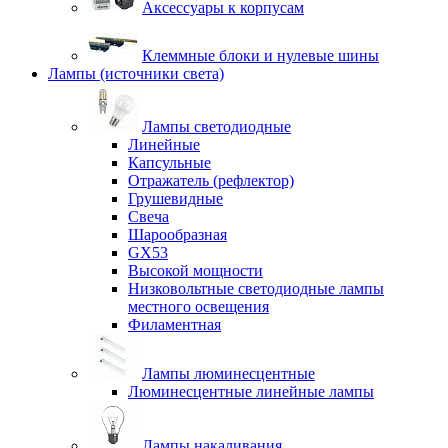
Аксессуары к корпусам
Клеммные блоки и нулевые шины
Лампы (источники света)
Лампы светодиодные
Линейные
Капсульные
Отражатель (рефлектор)
Грушевидные
Свеча
Шарообразная
GX53
Высокой мощности
Низковольтные светодиодные лампы
местного освещения
Филаментная
Лампы люминесцентные
Люминесцентные линейные лампы
Лампы накаливания