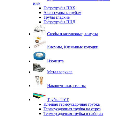
ним
Гофротрубы ПВХ
Аксессуары к трубам
Трубы гладкие
Гофротрубы ПНД
Скобы пластиковые, хомуты
Клеммы, Клеммные колодки
Изолента
Металлорукав
Наконечники, гильзы
Трубка ТУТ
Клеевая термоусадочная трубка
Термоусадочная трубка на отрез
Термоусадочная трубка в наборах