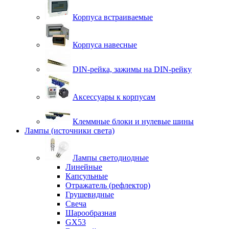
Корпуса встраиваемые
Корпуса навесные
DIN-рейка, зажимы на DIN-рейку
Аксессуары к корпусам
Клеммные блоки и нулевые шины
Лампы (источники света)
Лампы светодиодные
Линейные
Капсульные
Отражатель (рефлектор)
Грушевидные
Свеча
Шарообразная
GX53