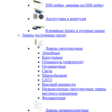
DIN-рейка, зажимы на DIN-рейку
Аксессуары к корпусам
Клеммные блоки и нулевые шины
Лампы (источники света)
Лампы светодиодные
Линейные
Капсульные
Отражатель (рефлектор)
Грушевидные
Свеча
Шарообразная
GX53
Высокой мощности
Низковольтные светодиодные лампы
местного освещения
Филаментная
Лампы люминесцентные