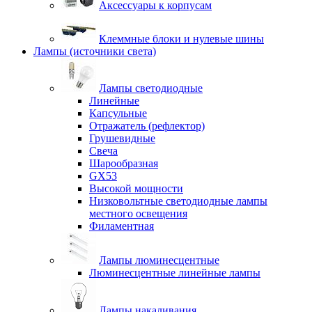
Аксессуары к корпусам
Клеммные блоки и нулевые шины
Лампы (источники света)
Лампы светодиодные
Линейные
Капсульные
Отражатель (рефлектор)
Грушевидные
Свеча
Шарообразная
GX53
Высокой мощности
Низковольтные светодиодные лампы
местного освещения
Филаментная
Лампы люминесцентные
Люминесцентные линейные лампы
Лампы накаливания