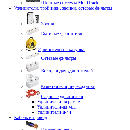
Шинные системы MultiTrack
Удлинители, тройники, звонки, сетевые фильтры
Звонки
Бытовые удлинители
Удлинители на катушке
Сетевые фильтры
Колодки для удлинителей
Разветвители, переходники
Садовые удлинители
Удлинители на рамке
Удлинители-шнуры
Удлинители IP44
Кабель и провод
Кабель медный