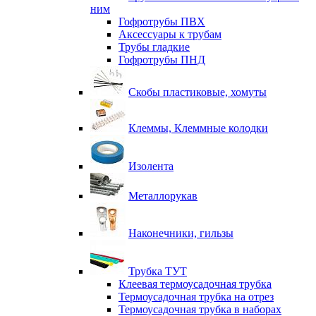
ним
Гофротрубы ПВХ
Аксессуары к трубам
Трубы гладкие
Гофротрубы ПНД
Скобы пластиковые, хомуты
Клеммы, Клеммные колодки
Изолента
Металлорукав
Наконечники, гильзы
Трубка ТУТ
Клеевая термоусадочная трубка
Термоусадочная трубка на отрез
Термоусадочная трубка в наборах