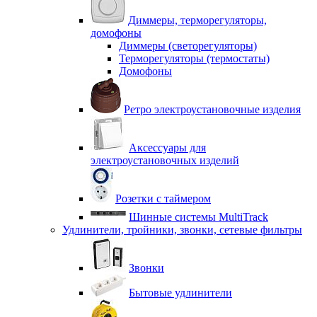
Диммеры, терморегуляторы,
домофоны
Диммеры (светорегуляторы)
Терморегуляторы (термостаты)
Домофоны
Ретро электроустановочные изделия
Аксессуары для
электроустановочных изделий
Розетки с таймером
Шинные системы MultiTrack
Удлинители, тройники, звонки, сетевые фильтры
Звонки
Бытовые удлинители