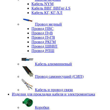
Кабель NYM
Кабель ВВГ, ВВГнг-LS
Кабель КГ, КГ-ХЛ
Провод медный
Провод ПВС
Провод ПуВ
Провод ПуГВ
Провод РКГМ
Провод ШВВП
Провод РПШ
Кабель алюминиевый
Провод самонесущий (СИП)
Кабель и провод связи
Изделия для прокладки кабеля и электромонтажа
Коробки