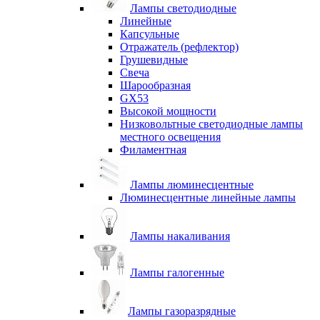
Лампы светодиодные
Линейные
Капсульные
Отражатель (рефлектор)
Грушевидные
Свеча
Шарообразная
GX53
Высокой мощности
Низковольтные светодиодные лампы
местного освещения
Филаментная
Лампы люминесцентные
Люминесцентные линейные лампы
Лампы накаливания
Лампы галогенные
Лампы газоразрядные