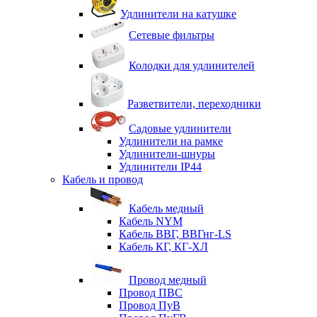
Удлинители на катушке
Сетевые фильтры
Колодки для удлинителей
Разветвители, переходники
Садовые удлинители
Удлинители на рамке
Удлинители-шнуры
Удлинители IP44
Кабель и провод
Кабель медный
Кабель NYM
Кабель ВВГ, ВВГнг-LS
Кабель КГ, КГ-ХЛ
Провод медный
Провод ПВС
Провод ПуВ