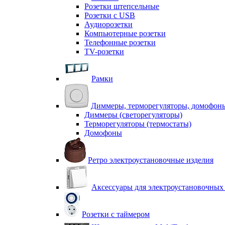
Розетки штепсельные
Розетки с USB
Аудиорозетки
Компьютерные розетки
Телефонные розетки
TV-розетки
Рамки
Диммеры, терморегуляторы, домофон
Диммеры (светорегуляторы)
Терморегуляторы (термостаты)
Домофоны
Ретро электроустановочные изделия
Аксессуары для электроустановочных
Розетки с таймером