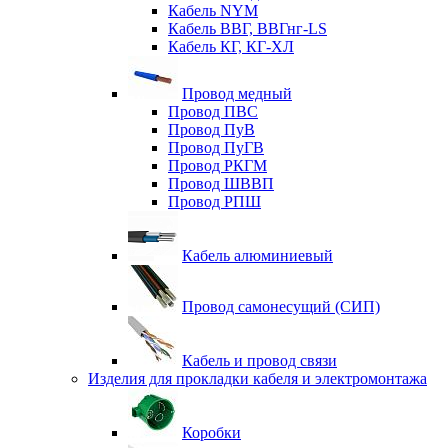
Кабель NYM
Кабель ВВГ, ВВГнг-LS
Кабель КГ, КГ-ХЛ
Провод медный
Провод ПВС
Провод ПуВ
Провод ПуГВ
Провод РКГМ
Провод ШВВП
Провод РПШ
Кабель алюминиевый
Провод самонесущий (СИП)
Кабель и провод связи
Изделия для прокладки кабеля и электромонтажа
Коробки