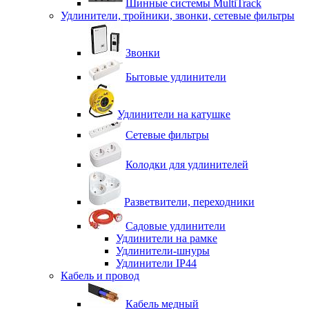
Шинные системы MultiTrack
Удлинители, тройники, звонки, сетевые фильтры
Звонки
Бытовые удлинители
Удлинители на катушке
Сетевые фильтры
Колодки для удлинителей
Разветвители, переходники
Садовые удлинители
Удлинители на рамке
Удлинители-шнуры
Удлинители IP44
Кабель и провод
Кабель медный