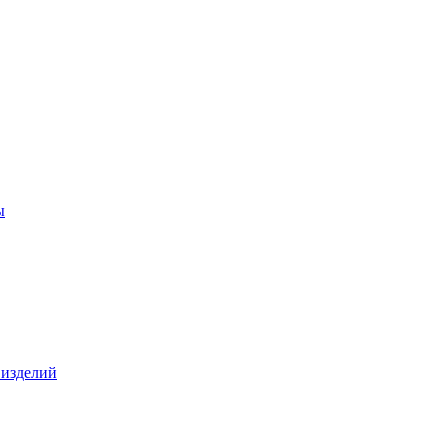
ы
 изделий