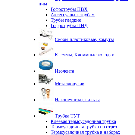
ним
Гофротрубы ПВХ
Аксессуары к трубам
Трубы гладкие
Гофротрубы ПНД
Скобы пластиковые, хомуты
Клеммы, Клеммные колодки
Изолента
Металлорукав
Наконечники, гильзы
Трубка ТУТ
Клеевая термоусадочная трубка
Термоусадочная трубка на отрез
Термоусадочная трубка в наборах