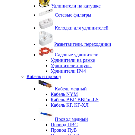
Удлинители на катушке
Сетевые фильтры
Колодки для удлинителей
Разветвители, переходники
Садовые удлинители
Удлинители на рамке
Удлинители-шнуры
Удлинители IP44
Кабель и провод
Кабель медный
Кабель NYM
Кабель ВВГ, ВВГнг-LS
Кабель КГ, КГ-ХЛ
Провод медный
Провод ПВС
Провод ПуВ