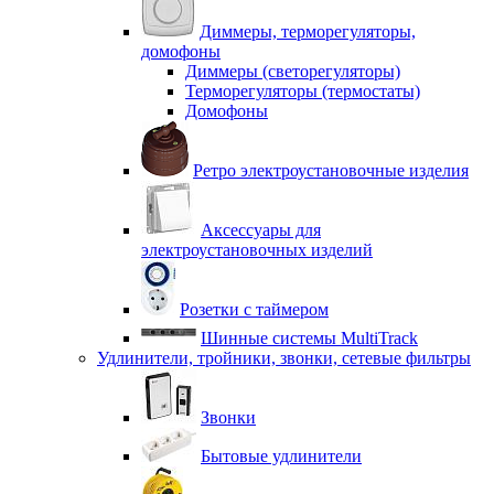
Диммеры, терморегуляторы,
домофоны
Диммеры (светорегуляторы)
Терморегуляторы (термостаты)
Домофоны
Ретро электроустановочные изделия
Аксессуары для
электроустановочных изделий
Розетки с таймером
Шинные системы MultiTrack
Удлинители, тройники, звонки, сетевые фильтры
Звонки
Бытовые удлинители