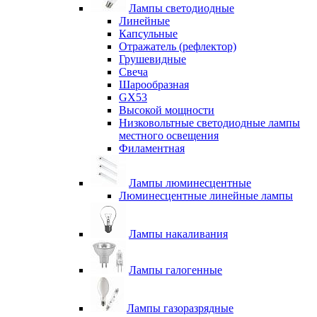
Лампы светодиодные
Линейные
Капсульные
Отражатель (рефлектор)
Грушевидные
Свеча
Шарообразная
GX53
Высокой мощности
Низковольтные светодиодные лампы
местного освещения
Филаментная
Лампы люминесцентные
Люминесцентные линейные лампы
Лампы накаливания
Лампы галогенные
Лампы газоразрядные