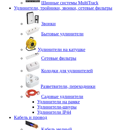
Шинные системы MultiTrack
Удлинители, тройники, звонки, сетевые фильтры
Звонки
Бытовые удлинители
Удлинители на катушке
Сетевые фильтры
Колодки для удлинителей
Разветвители, переходники
Садовые удлинители
Удлинители на рамке
Удлинители-шнуры
Удлинители IP44
Кабель и провод
Кабель медный