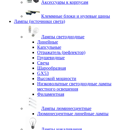
Аксессуары к корпусам
Клеммные блоки и нулевые шины
Лампы (источники света)
Лампы светодиодные
Линейные
Капсульные
Отражатель (рефлектор)
Грушевидные
Свеча
Шарообразная
GX53
Высокой мощности
Низковольтные светодиодные лампы
местного освещения
Филаментная
Лампы люминесцентные
Люминесцентные линейные лампы
Лампы накаливания