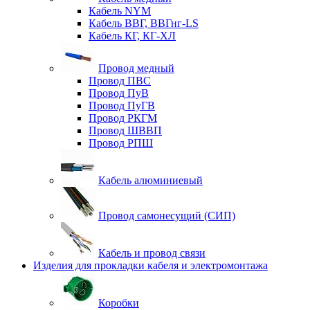
Кабель NYM
Кабель ВВГ, ВВГнг-LS
Кабель КГ, КГ-ХЛ
Провод медный
Провод ПВС
Провод ПуВ
Провод ПуГВ
Провод РКГМ
Провод ШВВП
Провод РПШ
Кабель алюминиевый
Провод самонесущий (СИП)
Кабель и провод связи
Изделия для прокладки кабеля и электромонтажа
Коробки