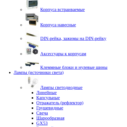
Корпуса встраиваемые
Корпуса навесные
DIN-рейка, зажимы на DIN-рейку
Аксессуары к корпусам
Клеммные блоки и нулевые шины
Лампы (источники света)
Лампы светодиодные
Линейные
Капсульные
Отражатель (рефлектор)
Грушевидные
Свеча
Шарообразная
GX53