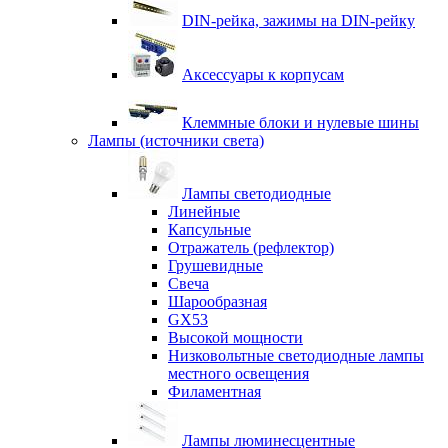
DIN-рейка, зажимы на DIN-рейку
Аксессуары к корпусам
Клеммные блоки и нулевые шины
Лампы (источники света)
Лампы светодиодные
Линейные
Капсульные
Отражатель (рефлектор)
Грушевидные
Свеча
Шарообразная
GX53
Высокой мощности
Низковольтные светодиодные лампы
местного освещения
Филаментная
Лампы люминесцентные