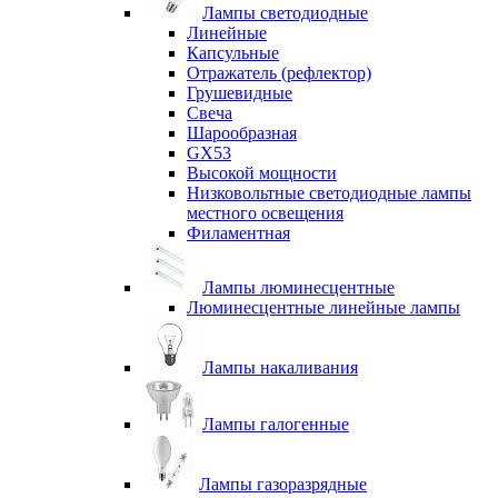
Лампы светодиодные
Линейные
Капсульные
Отражатель (рефлектор)
Грушевидные
Свеча
Шарообразная
GX53
Высокой мощности
Низковольтные светодиодные лампы
местного освещения
Филаментная
Лампы люминесцентные
Люминесцентные линейные лампы
Лампы накаливания
Лампы галогенные
Лампы газоразрядные