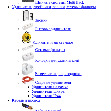
Шинные системы MultiTrack
Удлинители, тройники, звонки, сетевые фильтры
Звонки
Бытовые удлинители
Удлинители на катушке
Сетевые фильтры
Колодки для удлинителей
Разветвители, переходники
Садовые удлинители
Удлинители на рамке
Удлинители-шнуры
Удлинители IP44
Кабель и провод
Кабель медный