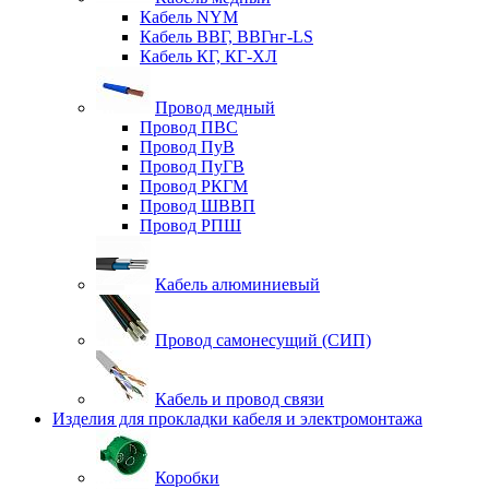
Кабель NYM
Кабель ВВГ, ВВГнг-LS
Кабель КГ, КГ-ХЛ
Провод медный
Провод ПВС
Провод ПуВ
Провод ПуГВ
Провод РКГМ
Провод ШВВП
Провод РПШ
Кабель алюминиевый
Провод самонесущий (СИП)
Кабель и провод связи
Изделия для прокладки кабеля и электромонтажа
Коробки