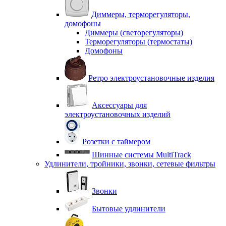
Диммеры, терморегуляторы,
домофоны
Диммеры (светорегуляторы)
Терморегуляторы (термостаты)
Домофоны
Ретро электроустановочные изделия
Аксессуары для
электроустановочных изделий
Розетки с таймером
Шинные системы MultiTrack
Удлинители, тройники, звонки, сетевые фильтры
Звонки
Бытовые удлинители