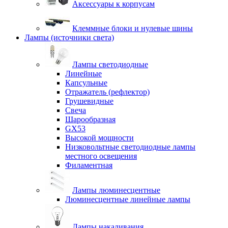
Аксессуары к корпусам
Клеммные блоки и нулевые шины
Лампы (источники света)
Лампы светодиодные
Линейные
Капсульные
Отражатель (рефлектор)
Грушевидные
Свеча
Шарообразная
GX53
Высокой мощности
Низковольтные светодиодные лампы
местного освещения
Филаментная
Лампы люминесцентные
Люминесцентные линейные лампы
Лампы накаливания