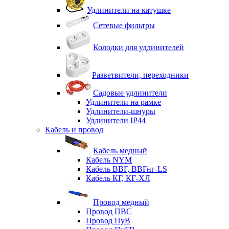
Удлинители на катушке
Сетевые фильтры
Колодки для удлинителей
Разветвители, переходники
Садовые удлинители
Удлинители на рамке
Удлинители-шнуры
Удлинители IP44
Кабель и провод
Кабель медный
Кабель NYM
Кабель ВВГ, ВВГнг-LS
Кабель КГ, КГ-ХЛ
Провод медный
Провод ПВС
Провод ПуВ