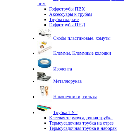
ним
Гофротрубы ПВХ
Аксессуары к трубам
Трубы гладкие
Гофротрубы ПНД
Скобы пластиковые, хомуты
Клеммы, Клеммные колодки
Изолента
Металлорукав
Наконечники, гильзы
Трубка ТУТ
Клеевая термоусадочная трубка
Термоусадочная трубка на отрез
Термоусадочная трубка в наборах