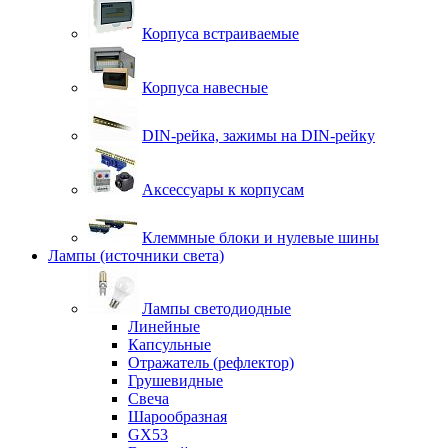
Корпуса встраиваемые
Корпуса навесные
DIN-рейка, зажимы на DIN-рейку
Аксессуары к корпусам
Клеммные блоки и нулевые шины
Лампы (источники света)
Лампы светодиодные
Линейные
Капсульные
Отражатель (рефлектор)
Грушевидные
Свеча
Шарообразная
GX53