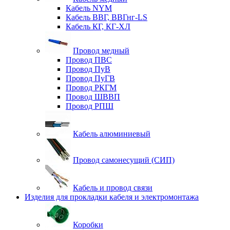
Кабель NYM
Кабель ВВГ, ВВГнг-LS
Кабель КГ, КГ-ХЛ
Провод медный
Провод ПВС
Провод ПуВ
Провод ПуГВ
Провод РКГМ
Провод ШВВП
Провод РПШ
Кабель алюминиевый
Провод самонесущий (СИП)
Кабель и провод связи
Изделия для прокладки кабеля и электромонтажа
Коробки