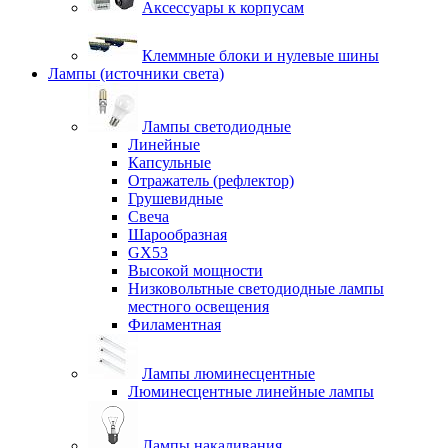
Аксессуары к корпусам
Клеммные блоки и нулевые шины
Лампы (источники света)
Лампы светодиодные
Линейные
Капсульные
Отражатель (рефлектор)
Грушевидные
Свеча
Шарообразная
GX53
Высокой мощности
Низковольтные светодиодные лампы
местного освещения
Филаментная
Лампы люминесцентные
Люминесцентные линейные лампы
Лампы накаливания