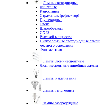
Лампы светодиодные
Линейные
Капсульные
Отражатель (рефлектор)
Грушевидные
Свеча
Шарообразная
GX53
Высокой мощности
Низковольтные светодиодные лампы
местного освещения
Филаментная
Лампы люминесцентные
Люминесцентные линейные лампы
Лампы накаливания
Лампы галогенные
Лампы газоразрядные