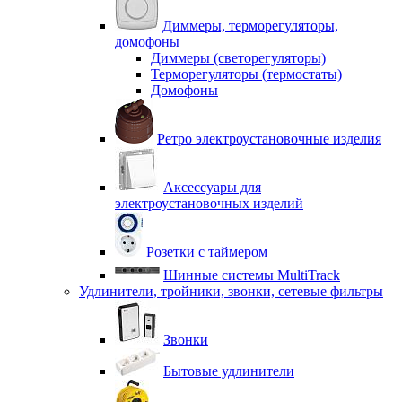
Диммеры, терморегуляторы,
домофоны
Диммеры (светорегуляторы)
Терморегуляторы (термостаты)
Домофоны
Ретро электроустановочные изделия
Аксессуары для
электроустановочных изделий
Розетки с таймером
Шинные системы MultiTrack
Удлинители, тройники, звонки, сетевые фильтры
Звонки
Бытовые удлинители