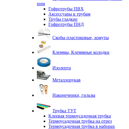
ним
Гофротрубы ПВХ
Аксессуары к трубам
Трубы гладкие
Гофротрубы ПНД
Скобы пластиковые, хомуты
Клеммы, Клеммные колодки
Изолента
Металлорукав
Наконечники, гильзы
Трубка ТУТ
Клеевая термоусадочная трубка
Термоусадочная трубка на отрез
Термоусадочная трубка в наборах