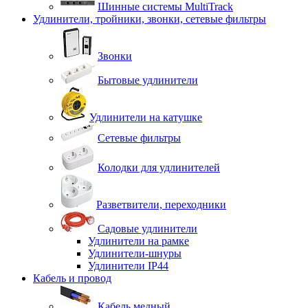
Шинные системы MultiTrack
Удлинители, тройники, звонки, сетевые фильтры
Звонки
Бытовые удлинители
Удлинители на катушке
Сетевые фильтры
Колодки для удлинителей
Разветвители, переходники
Садовые удлинители
Удлинители на рамке
Удлинители-шнуры
Удлинители IP44
Кабель и провод
Кабель медный