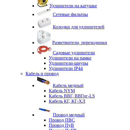
Удлинители на катушке
Сетевые фильтры
Колодки для удлинителей
Разветвители, переходники
Садовые удлинители
Удлинители на рамке
Удлинители-шнуры
Удлинители IP44
Кабель и провод
Кабель медный
Кабель NYM
Кабель ВВГ, ВВГнг-LS
Кабель КГ, КГ-ХЛ
Провод медный
Провод ПВС
Провод ПуВ