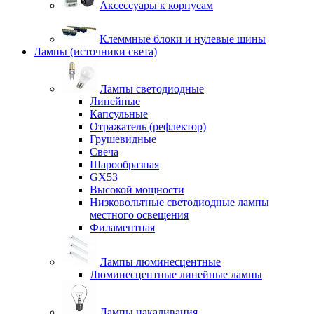
Аксессуары к корпусам
Клеммные блоки и нулевые шины
Лампы (источники света)
Лампы светодиодные
Линейные
Капсульные
Отражатель (рефлектор)
Грушевидные
Свеча
Шарообразная
GX53
Высокой мощности
Низковольтные светодиодные лампы
местного освещения
Филаментная
Лампы люминесцентные
Люминесцентные линейные лампы
Лампы накаливания