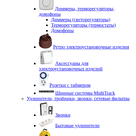
Диммеры, терморегуляторы,
домофоны
Диммеры (светорегуляторы)
Терморегуляторы (термостаты)
Домофоны
Ретро электроустановочные изделия
Аксессуары для
электроустановочных изделий
Розетки с таймером
Шинные системы MultiTrack
Удлинители, тройники, звонки, сетевые фильтры
Звонки
Бытовые удлинители