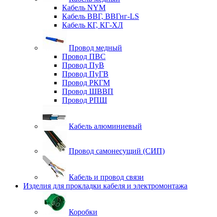
Кабель NYM
Кабель ВВГ, ВВГнг-LS
Кабель КГ, КГ-ХЛ
Провод медный
Провод ПВС
Провод ПуВ
Провод ПуГВ
Провод РКГМ
Провод ШВВП
Провод РПШ
Кабель алюминиевый
Провод самонесущий (СИП)
Кабель и провод связи
Изделия для прокладки кабеля и электромонтажа
Коробки