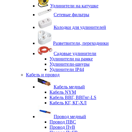
Удлинители на катушке
Сетевые фильтры
Колодки для удлинителей
Разветвители, переходники
Садовые удлинители
Удлинители на рамке
Удлинители-шнуры
Удлинители IP44
Кабель и провод
Кабель медный
Кабель NYM
Кабель ВВГ, ВВГнг-LS
Кабель КГ, КГ-ХЛ
Провод медный
Провод ПВС
Провод ПуВ