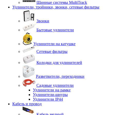
Шинные системы MultiTrack
Удлинители, тройники, звонки, сетевые фильтры
Звонки
Бытовые удлинители
Удлинители на катушке
Сетевые фильтры
Колодки для удлинителей
Разветвители, переходники
Садовые удлинители
Удлинители на рамке
Удлинители-шнуры
Удлинители IP44
Кабель и провод
Кабель медный