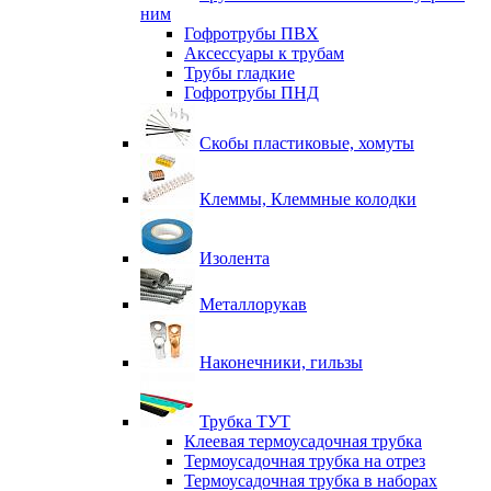
ним
Гофротрубы ПВХ
Аксессуары к трубам
Трубы гладкие
Гофротрубы ПНД
Скобы пластиковые, хомуты
Клеммы, Клеммные колодки
Изолента
Металлорукав
Наконечники, гильзы
Трубка ТУТ
Клеевая термоусадочная трубка
Термоусадочная трубка на отрез
Термоусадочная трубка в наборах