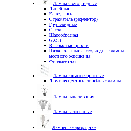
Лампы светодиодные
Линейные
Капсульные
Отражатель (рефлектор)
Грушевидные
Свеча
Шарообразная
GX53
Высокой мощности
Низковольтные светодиодные лампы
местного освещения
Филаментная
Лампы люминесцентные
Люминесцентные линейные лампы
Лампы накаливания
Лампы галогенные
Лампы газоразрядные