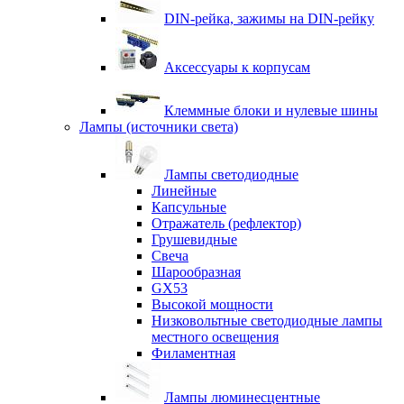
DIN-рейка, зажимы на DIN-рейку
Аксессуары к корпусам
Клеммные блоки и нулевые шины
Лампы (источники света)
Лампы светодиодные
Линейные
Капсульные
Отражатель (рефлектор)
Грушевидные
Свеча
Шарообразная
GX53
Высокой мощности
Низковольтные светодиодные лампы
местного освещения
Филаментная
Лампы люминесцентные