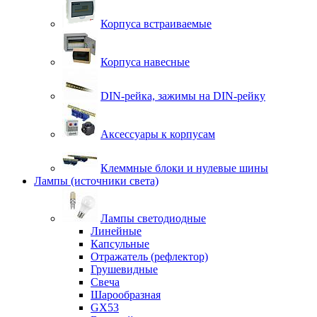
Корпуса встраиваемые
Корпуса навесные
DIN-рейка, зажимы на DIN-рейку
Аксессуары к корпусам
Клеммные блоки и нулевые шины
Лампы (источники света)
Лампы светодиодные
Линейные
Капсульные
Отражатель (рефлектор)
Грушевидные
Свеча
Шарообразная
GX53