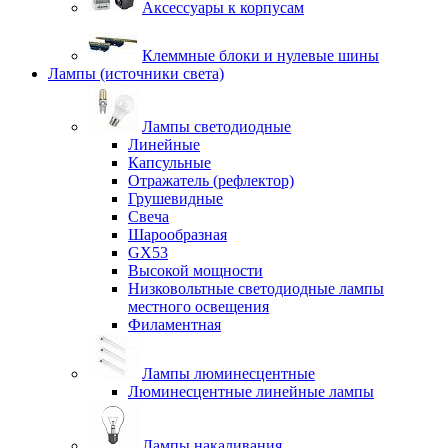
Аксессуары к корпусам
Клеммные блоки и нулевые шины
Лампы (источники света)
Лампы светодиодные
Линейные
Капсульные
Отражатель (рефлектор)
Грушевидные
Свеча
Шарообразная
GX53
Высокой мощности
Низковольтные светодиодные лампы
местного освещения
Филаментная
Лампы люминесцентные
Люминесцентные линейные лампы
Лампы накаливания