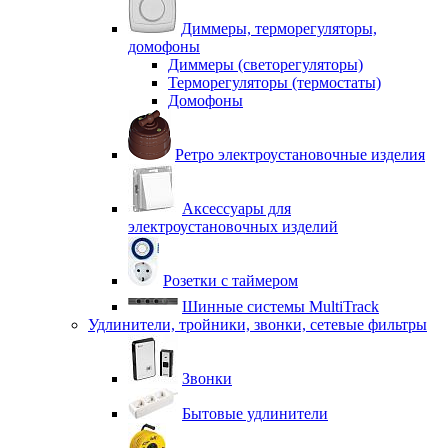
Диммеры, терморегуляторы,
домофоны
Диммеры (светорегуляторы)
Терморегуляторы (термостаты)
Домофоны
Ретро электроустановочные изделия
Аксессуары для
электроустановочных изделий
Розетки с таймером
Шинные системы MultiTrack
Удлинители, тройники, звонки, сетевые фильтры
Звонки
Бытовые удлинители