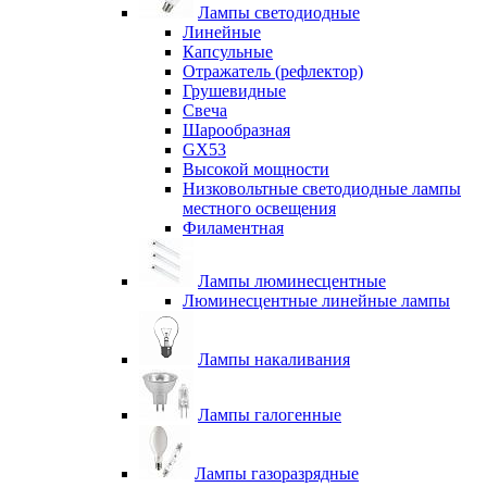
Лампы светодиодные
Линейные
Капсульные
Отражатель (рефлектор)
Грушевидные
Свеча
Шарообразная
GX53
Высокой мощности
Низковольтные светодиодные лампы
местного освещения
Филаментная
Лампы люминесцентные
Люминесцентные линейные лампы
Лампы накаливания
Лампы галогенные
Лампы газоразрядные