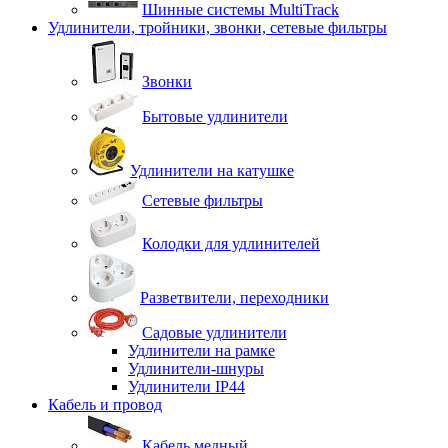
Шинные системы MultiTrack
Удлинители, тройники, звонки, сетевые фильтры
Звонки
Бытовые удлинители
Удлинители на катушке
Сетевые фильтры
Колодки для удлинителей
Разветвители, переходники
Садовые удлинители
Удлинители на рамке
Удлинители-шнуры
Удлинители IP44
Кабель и провод
Кабель медный