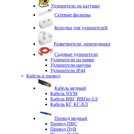
Удлинители на катушке
Сетевые фильтры
Колодки для удлинителей
Разветвители, переходники
Садовые удлинители
Удлинители на рамке
Удлинители-шнуры
Удлинители IP44
Кабель и провод
Кабель медный
Кабель NYM
Кабель ВВГ, ВВГнг-LS
Кабель КГ, КГ-ХЛ
Провод медный
Провод ПВС
Провод ПуВ