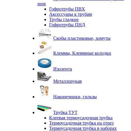
ним
Гофротрубы ПВХ
Аксессуары к трубам
Трубы гладкие
Гофротрубы ПНД
Скобы пластиковые, хомуты
Клеммы, Клеммные колодки
Изолента
Металлорукав
Наконечники, гильзы
Трубка ТУТ
Клеевая термоусадочная трубка
Термоусадочная трубка на отрез
Термоусадочная трубка в наборах