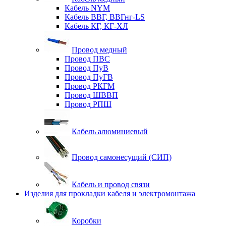
Кабель NYM
Кабель ВВГ, ВВГнг-LS
Кабель КГ, КГ-ХЛ
Провод медный
Провод ПВС
Провод ПуВ
Провод ПуГВ
Провод РКГМ
Провод ШВВП
Провод РПШ
Кабель алюминиевый
Провод самонесущий (СИП)
Кабель и провод связи
Изделия для прокладки кабеля и электромонтажа
Коробки