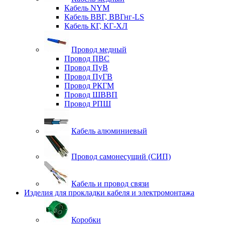
Кабель NYM
Кабель ВВГ, ВВГнг-LS
Кабель КГ, КГ-ХЛ
Провод медный
Провод ПВС
Провод ПуВ
Провод ПуГВ
Провод РКГМ
Провод ШВВП
Провод РПШ
Кабель алюминиевый
Провод самонесущий (СИП)
Кабель и провод связи
Изделия для прокладки кабеля и электромонтажа
Коробки