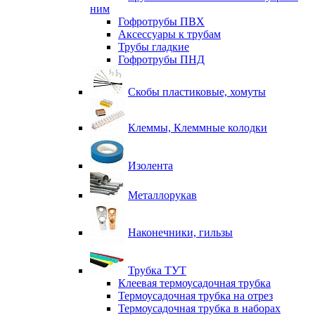
ним
Гофротрубы ПВХ
Аксессуары к трубам
Трубы гладкие
Гофротрубы ПНД
Скобы пластиковые, хомуты
Клеммы, Клеммные колодки
Изолента
Металлорукав
Наконечники, гильзы
Трубка ТУТ
Клеевая термоусадочная трубка
Термоусадочная трубка на отрез
Термоусадочная трубка в наборах