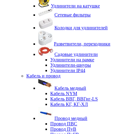
Удлинители на катушке
Сетевые фильтры
Колодки для удлинителей
Разветвители, переходники
Садовые удлинители
Удлинители на рамке
Удлинители-шнуры
Удлинители IP44
Кабель и провод
Кабель медный
Кабель NYM
Кабель ВВГ, ВВГнг-LS
Кабель КГ, КГ-ХЛ
Провод медный
Провод ПВС
Провод ПуВ