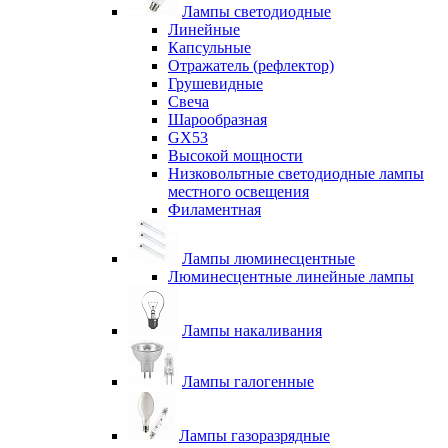
Лампы светодиодные
Линейные
Капсульные
Отражатель (рефлектор)
Грушевидные
Свеча
Шарообразная
GX53
Высокой мощности
Низковольтные светодиодные лампы
местного освещения
Филаментная
Лампы люминесцентные
Люминесцентные линейные лампы
Лампы накаливания
Лампы галогенные
Лампы газоразрядные