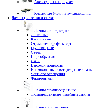
Аксессуары к корпусам
Клеммные блоки и нулевые шины
Лампы (источники света)
Лампы светодиодные
Линейные
Капсульные
Отражатель (рефлектор)
Грушевидные
Свеча
Шарообразная
GX53
Высокой мощности
Низковольтные светодиодные лампы
местного освещения
Филаментная
Лампы люминесцентные
Люминесцентные линейные лампы
Лампы накаливания