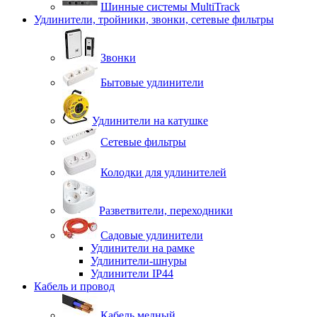
Шинные системы MultiTrack
Удлинители, тройники, звонки, сетевые фильтры
Звонки
Бытовые удлинители
Удлинители на катушке
Сетевые фильтры
Колодки для удлинителей
Разветвители, переходники
Садовые удлинители
Удлинители на рамке
Удлинители-шнуры
Удлинители IP44
Кабель и провод
Кабель медный