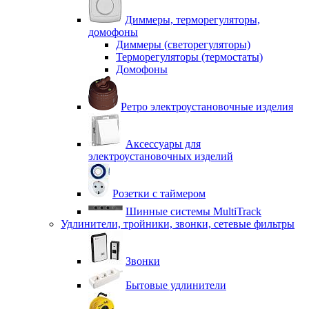
Диммеры, терморегуляторы,
домофоны
Диммеры (светорегуляторы)
Терморегуляторы (термостаты)
Домофоны
Ретро электроустановочные изделия
Аксессуары для
электроустановочных изделий
Розетки с таймером
Шинные системы MultiTrack
Удлинители, тройники, звонки, сетевые фильтры
Звонки
Бытовые удлинители