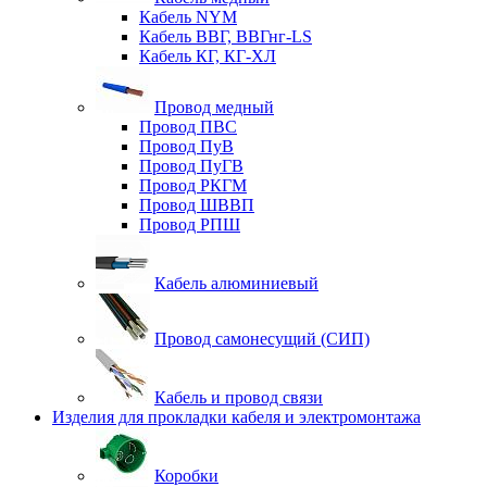
Кабель NYM
Кабель ВВГ, ВВГнг-LS
Кабель КГ, КГ-ХЛ
Провод медный
Провод ПВС
Провод ПуВ
Провод ПуГВ
Провод РКГМ
Провод ШВВП
Провод РПШ
Кабель алюминиевый
Провод самонесущий (СИП)
Кабель и провод связи
Изделия для прокладки кабеля и электромонтажа
Коробки