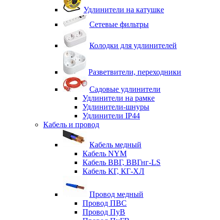
Удлинители на катушке
Сетевые фильтры
Колодки для удлинителей
Разветвители, переходники
Садовые удлинители
Удлинители на рамке
Удлинители-шнуры
Удлинители IP44
Кабель и провод
Кабель медный
Кабель NYM
Кабель ВВГ, ВВГнг-LS
Кабель КГ, КГ-ХЛ
Провод медный
Провод ПВС
Провод ПуВ