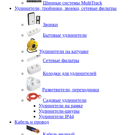
Шинные системы MultiTrack
Удлинители, тройники, звонки, сетевые фильтры
Звонки
Бытовые удлинители
Удлинители на катушке
Сетевые фильтры
Колодки для удлинителей
Разветвители, переходники
Садовые удлинители
Удлинители на рамке
Удлинители-шнуры
Удлинители IP44
Кабель и провод
Кабель медный