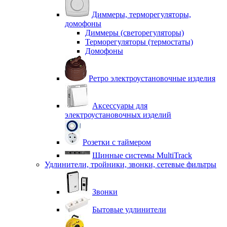
Диммеры, терморегуляторы,
домофоны
Диммеры (светорегуляторы)
Терморегуляторы (термостаты)
Домофоны
Ретро электроустановочные изделия
Аксессуары для
электроустановочных изделий
Розетки с таймером
Шинные системы MultiTrack
Удлинители, тройники, звонки, сетевые фильтры
Звонки
Бытовые удлинители