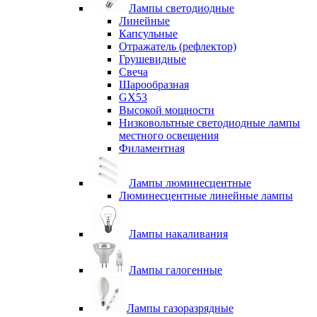
Лампы светодиодные
Линейные
Капсульные
Отражатель (рефлектор)
Грушевидные
Свеча
Шарообразная
GX53
Высокой мощности
Низковольтные светодиодные лампы
местного освещения
Филаментная
Лампы люминесцентные
Люминесцентные линейные лампы
Лампы накаливания
Лампы галогенные
Лампы газоразрядные