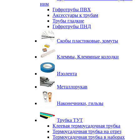
ним
Гофротрубы ПВХ
Аксессуары к трубам
Трубы гладкие
Гофротрубы ПНД
Скобы пластиковые, хомуты
Клеммы, Клеммные колодки
Изолента
Металлорукав
Наконечники, гильзы
Трубка ТУТ
Клеевая термоусадочная трубка
Термоусадочная трубка на отрез
Термоусадочная трубка в наборах