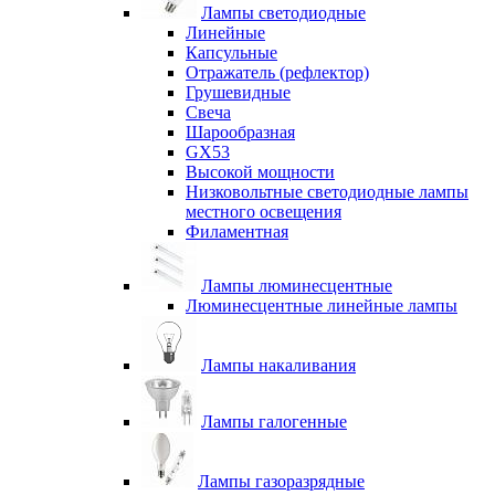
Лампы светодиодные
Линейные
Капсульные
Отражатель (рефлектор)
Грушевидные
Свеча
Шарообразная
GX53
Высокой мощности
Низковольтные светодиодные лампы
местного освещения
Филаментная
Лампы люминесцентные
Люминесцентные линейные лампы
Лампы накаливания
Лампы галогенные
Лампы газоразрядные