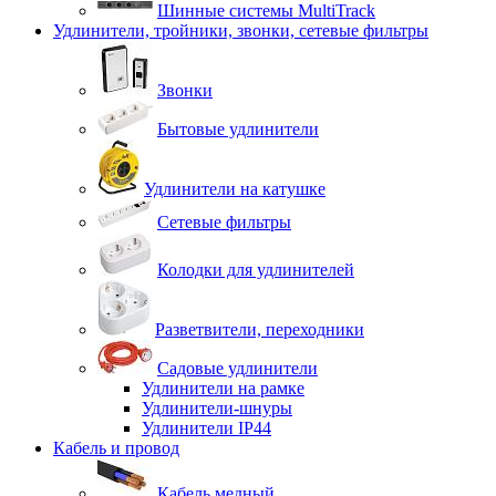
Шинные системы MultiTrack
Удлинители, тройники, звонки, сетевые фильтры
Звонки
Бытовые удлинители
Удлинители на катушке
Сетевые фильтры
Колодки для удлинителей
Разветвители, переходники
Садовые удлинители
Удлинители на рамке
Удлинители-шнуры
Удлинители IP44
Кабель и провод
Кабель медный