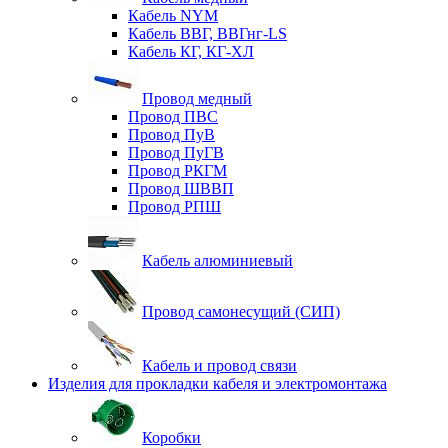
Кабель NYM
Кабель ВВГ, ВВГнг-LS
Кабель КГ, КГ-ХЛ
Провод медный
Провод ПВС
Провод ПуВ
Провод ПуГВ
Провод РКГМ
Провод ШВВП
Провод РПШ
Кабель алюминиевый
Провод самонесущий (СИП)
Кабель и провод связи
Изделия для прокладки кабеля и электромонтажа
Коробки