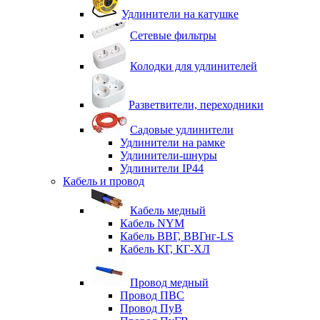
Удлинители на катушке
Сетевые фильтры
Колодки для удлинителей
Разветвители, переходники
Садовые удлинители
Удлинители на рамке
Удлинители-шнуры
Удлинители IP44
Кабель и провод
Кабель медный
Кабель NYM
Кабель ВВГ, ВВГнг-LS
Кабель КГ, КГ-ХЛ
Провод медный
Провод ПВС
Провод ПуВ