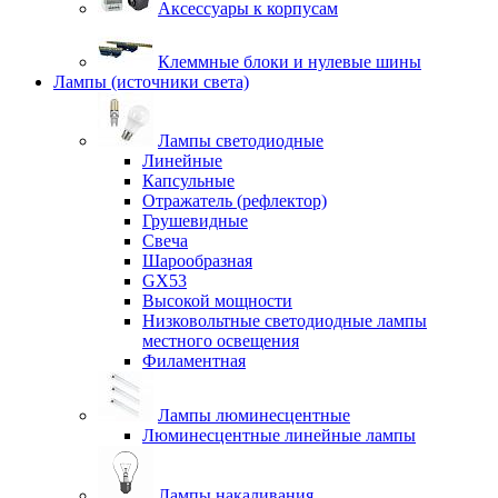
Аксессуары к корпусам
Клеммные блоки и нулевые шины
Лампы (источники света)
Лампы светодиодные
Линейные
Капсульные
Отражатель (рефлектор)
Грушевидные
Свеча
Шарообразная
GX53
Высокой мощности
Низковольтные светодиодные лампы
местного освещения
Филаментная
Лампы люминесцентные
Люминесцентные линейные лампы
Лампы накаливания