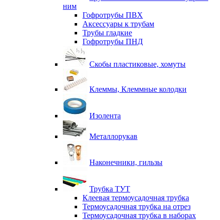
ним
Гофротрубы ПВХ
Аксессуары к трубам
Трубы гладкие
Гофротрубы ПНД
Скобы пластиковые, хомуты
Клеммы, Клеммные колодки
Изолента
Металлорукав
Наконечники, гильзы
Трубка ТУТ
Клеевая термоусадочная трубка
Термоусадочная трубка на отрез
Термоусадочная трубка в наборах