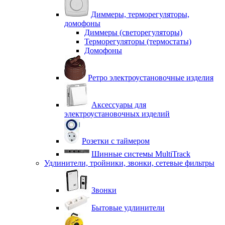
Диммеры, терморегуляторы,
домофоны
Диммеры (светорегуляторы)
Терморегуляторы (термостаты)
Домофоны
Ретро электроустановочные изделия
Аксессуары для
электроустановочных изделий
Розетки с таймером
Шинные системы MultiTrack
Удлинители, тройники, звонки, сетевые фильтры
Звонки
Бытовые удлинители