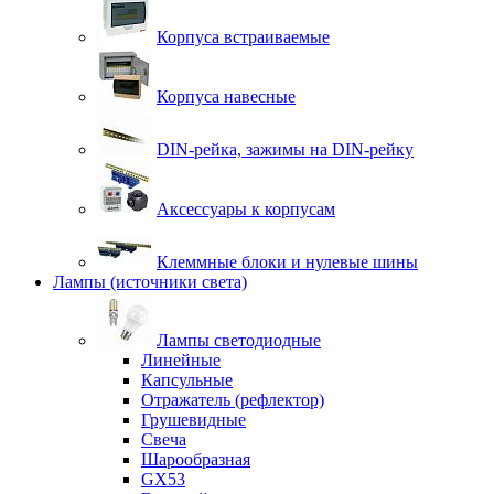
Корпуса встраиваемые
Корпуса навесные
DIN-рейка, зажимы на DIN-рейку
Аксессуары к корпусам
Клеммные блоки и нулевые шины
Лампы (источники света)
Лампы светодиодные
Линейные
Капсульные
Отражатель (рефлектор)
Грушевидные
Свеча
Шарообразная
GX53