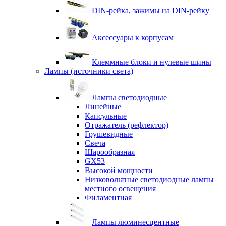
DIN-рейка, зажимы на DIN-рейку
Аксессуары к корпусам
Клеммные блоки и нулевые шины
Лампы (источники света)
Лампы светодиодные
Линейные
Капсульные
Отражатель (рефлектор)
Грушевидные
Свеча
Шарообразная
GX53
Высокой мощности
Низковольтные светодиодные лампы
местного освещения
Филаментная
Лампы люминесцентные