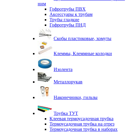
ним
Гофротрубы ПВХ
Аксессуары к трубам
Трубы гладкие
Гофротрубы ПНД
Скобы пластиковые, хомуты
Клеммы, Клеммные колодки
Изолента
Металлорукав
Наконечники, гильзы
Трубка ТУТ
Клеевая термоусадочная трубка
Термоусадочная трубка на отрез
Термоусадочная трубка в наборах