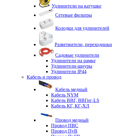
Удлинители на катушке
Сетевые фильтры
Колодки для удлинителей
Разветвители, переходники
Садовые удлинители
Удлинители на рамке
Удлинители-шнуры
Удлинители IP44
Кабель и провод
Кабель медный
Кабель NYM
Кабель ВВГ, ВВГнг-LS
Кабель КГ, КГ-ХЛ
Провод медный
Провод ПВС
Провод ПуВ