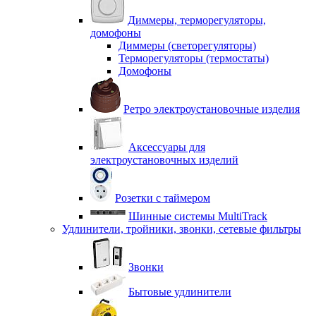
Диммеры, терморегуляторы,
домофоны
Диммеры (светорегуляторы)
Терморегуляторы (термостаты)
Домофоны
Ретро электроустановочные изделия
Аксессуары для
электроустановочных изделий
Розетки с таймером
Шинные системы MultiTrack
Удлинители, тройники, звонки, сетевые фильтры
Звонки
Бытовые удлинители