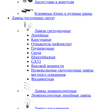
Аксессуары к корпусам
Клеммные блоки и нулевые шины
Лампы (источники света)
Лампы светодиодные
Линейные
Капсульные
Отражатель (рефлектор)
Грушевидные
Свеча
Шарообразная
GX53
Высокой мощности
Низковольтные светодиодные лампы
местного освещения
Филаментная
Лампы люминесцентные
Люминесцентные линейные лампы
Лампы накаливания