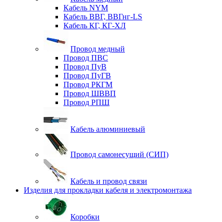
Кабель NYM
Кабель ВВГ, ВВГнг-LS
Кабель КГ, КГ-ХЛ
Провод медный
Провод ПВС
Провод ПуВ
Провод ПуГВ
Провод РКГМ
Провод ШВВП
Провод РПШ
Кабель алюминиевый
Провод самонесущий (СИП)
Кабель и провод связи
Изделия для прокладки кабеля и электромонтажа
Коробки