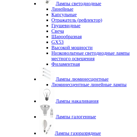
Лампы светодиодные
Линейные
Капсульные
Отражатель (рефлектор)
Грушевидные
Свеча
Шарообразная
GX53
Высокой мощности
Низковольтные светодиодные лампы
местного освещения
Филаментная
Лампы люминесцентные
Люминесцентные линейные лампы
Лампы накаливания
Лампы галогенные
Лампы газоразрядные