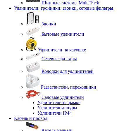
Шинные системы MultiTrack
Удлинители, тройники, звонки, сетевые фильтры
Звонки
Бытовые удлинители
Удлинители на катушке
Сетевые фильтры
Колодки для удлинителей
Разветвители, переходники
Садовые удлинители
Удлинители на рамке
Удлинители-шнуры
Удлинители IP44
Кабель и провод
Кабель медный