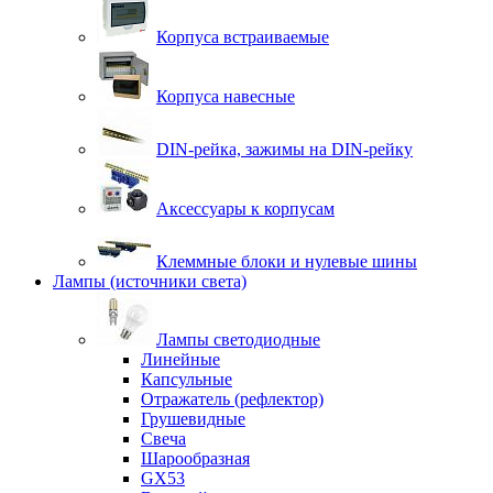
Корпуса встраиваемые
Корпуса навесные
DIN-рейка, зажимы на DIN-рейку
Аксессуары к корпусам
Клеммные блоки и нулевые шины
Лампы (источники света)
Лампы светодиодные
Линейные
Капсульные
Отражатель (рефлектор)
Грушевидные
Свеча
Шарообразная
GX53