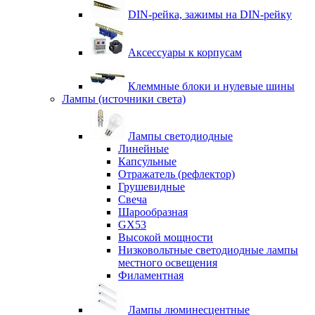
DIN-рейка, зажимы на DIN-рейку
Аксессуары к корпусам
Клеммные блоки и нулевые шины
Лампы (источники света)
Лампы светодиодные
Линейные
Капсульные
Отражатель (рефлектор)
Грушевидные
Свеча
Шарообразная
GX53
Высокой мощности
Низковольтные светодиодные лампы
местного освещения
Филаментная
Лампы люминесцентные