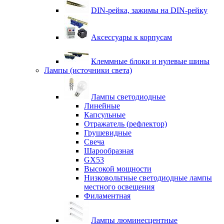
DIN-рейка, зажимы на DIN-рейку
Аксессуары к корпусам
Клеммные блоки и нулевые шины
Лампы (источники света)
Лампы светодиодные
Линейные
Капсульные
Отражатель (рефлектор)
Грушевидные
Свеча
Шарообразная
GX53
Высокой мощности
Низковольтные светодиодные лампы
местного освещения
Филаментная
Лампы люминесцентные