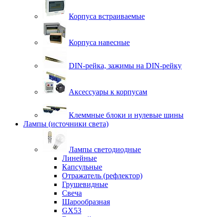
Корпуса встраиваемые
Корпуса навесные
DIN-рейка, зажимы на DIN-рейку
Аксессуары к корпусам
Клеммные блоки и нулевые шины
Лампы (источники света)
Лампы светодиодные
Линейные
Капсульные
Отражатель (рефлектор)
Грушевидные
Свеча
Шарообразная
GX53