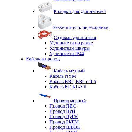
Колодки для удлинителей
Разветвители, переходники
Садовые удлинители
Удлинители на рамке
Удлинители-шнуры
Удлинители IP44
Кабель и провод
Кабель медный
Кабель NYM
Кабель ВВГ, ВВГнг-LS
Кабель КГ, КГ-ХЛ
Провод медный
Провод ПВС
Провод ПуВ
Провод ПуГВ
Провод РКГМ
Провод ШВВП