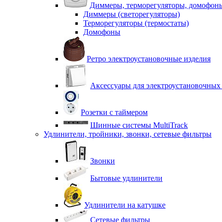
Диммеры, терморегуляторы, домофон
Диммеры (светорегуляторы)
Терморегуляторы (термостаты)
Домофоны
Ретро электроустановочные изделия
Аксессуары для электроустановочных
Розетки с таймером
Шинные системы MultiTrack
Удлинители, тройники, звонки, сетевые фильтры
Звонки
Бытовые удлинители
Удлинители на катушке
Сетевые фильтры