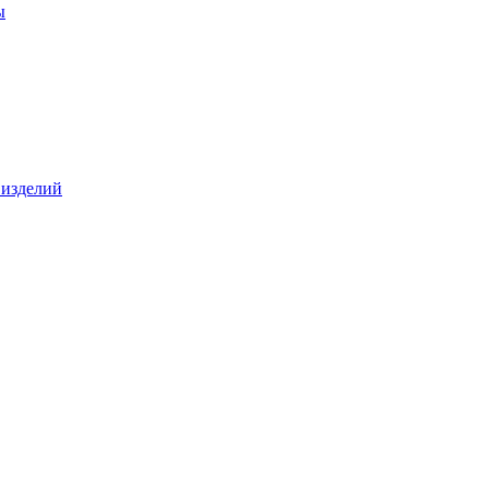
ы
 изделий