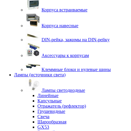
Корпуса встраиваемые
Корпуса навесные
DIN-рейка, зажимы на DIN-рейку
Аксессуары к корпусам
Клеммные блоки и нулевые шины
Лампы (источники света)
Лампы светодиодные
Линейные
Капсульные
Отражатель (рефлектор)
Грушевидные
Свеча
Шарообразная
GX53