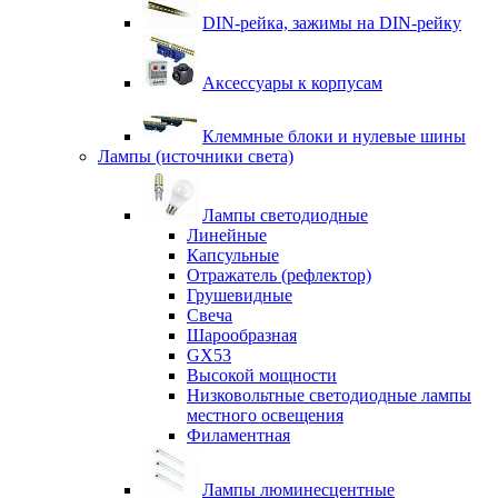
DIN-рейка, зажимы на DIN-рейку
Аксессуары к корпусам
Клеммные блоки и нулевые шины
Лампы (источники света)
Лампы светодиодные
Линейные
Капсульные
Отражатель (рефлектор)
Грушевидные
Свеча
Шарообразная
GX53
Высокой мощности
Низковольтные светодиодные лампы
местного освещения
Филаментная
Лампы люминесцентные