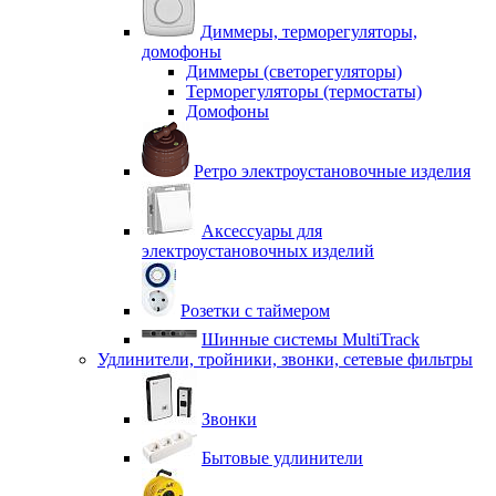
Диммеры, терморегуляторы,
домофоны
Диммеры (светорегуляторы)
Терморегуляторы (термостаты)
Домофоны
Ретро электроустановочные изделия
Аксессуары для
электроустановочных изделий
Розетки с таймером
Шинные системы MultiTrack
Удлинители, тройники, звонки, сетевые фильтры
Звонки
Бытовые удлинители