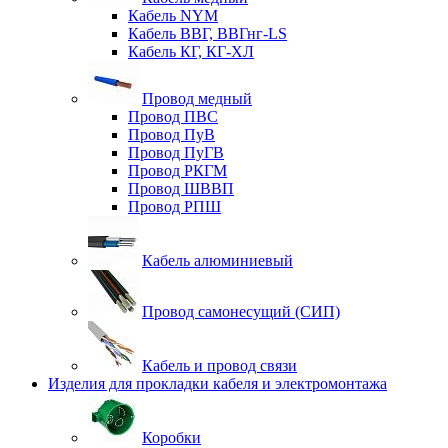
Кабель NYM
Кабель ВВГ, ВВГнг-LS
Кабель КГ, КГ-ХЛ
Провод медный
Провод ПВС
Провод ПуВ
Провод ПуГВ
Провод РКГМ
Провод ШВВП
Провод РПШ
Кабель алюминиевый
Провод самонесущий (СИП)
Кабель и провод связи
Изделия для прокладки кабеля и электромонтажа
Коробки