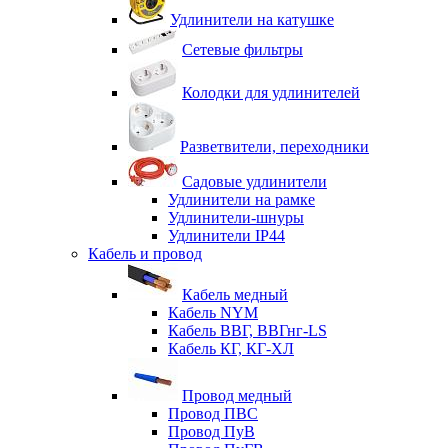
Удлинители на катушке
Сетевые фильтры
Колодки для удлинителей
Разветвители, переходники
Садовые удлинители
Удлинители на рамке
Удлинители-шнуры
Удлинители IP44
Кабель и провод
Кабель медный
Кабель NYM
Кабель ВВГ, ВВГнг-LS
Кабель КГ, КГ-ХЛ
Провод медный
Провод ПВС
Провод ПуВ