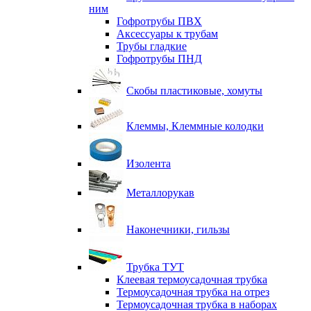
ним
Гофротрубы ПВХ
Аксессуары к трубам
Трубы гладкие
Гофротрубы ПНД
Скобы пластиковые, хомуты
Клеммы, Клеммные колодки
Изолента
Металлорукав
Наконечники, гильзы
Трубка ТУТ
Клеевая термоусадочная трубка
Термоусадочная трубка на отрез
Термоусадочная трубка в наборах