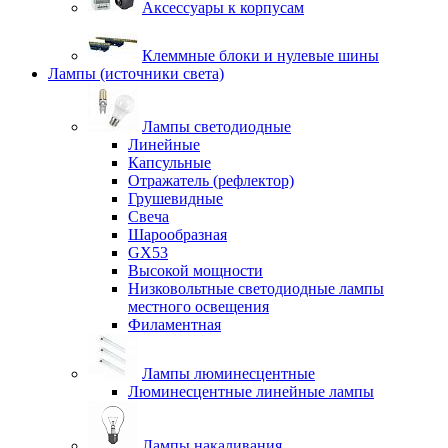
Аксессуары к корпусам
Клеммные блоки и нулевые шины
Лампы (источники света)
Лампы светодиодные
Линейные
Капсульные
Отражатель (рефлектор)
Грушевидные
Свеча
Шарообразная
GX53
Высокой мощности
Низковольтные светодиодные лампы
местного освещения
Филаментная
Лампы люминесцентные
Люминесцентные линейные лампы
Лампы накаливания