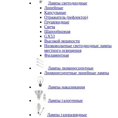
Лампы светодиодные
Линейные
Капсульные
Отражатель (рефлектор)
Грушевидные
Свеча
Шарообразная
GX53
Высокой мощности
Низковольтные светодиодные лампы
местного освещения
Филаментная
Лампы люминесцентные
Люминесцентные линейные лампы
Лампы накаливания
Лампы галогенные
Лампы газоразрядные