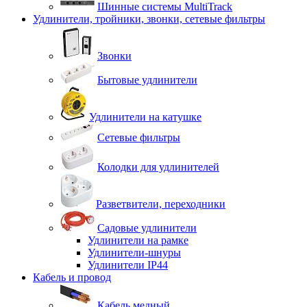
Шинные системы MultiTrack
Удлинители, тройники, звонки, сетевые фильтры
Звонки
Бытовые удлинители
Удлинители на катушке
Сетевые фильтры
Колодки для удлинителей
Разветвители, переходники
Садовые удлинители
Удлинители на рамке
Удлинители-шнуры
Удлинители IP44
Кабель и провод
Кабель медный